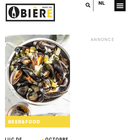
NL
ANNONCE
BEER&FOOD
VOTRE PUB
ICI
LUC DE
•
OCTOBRE