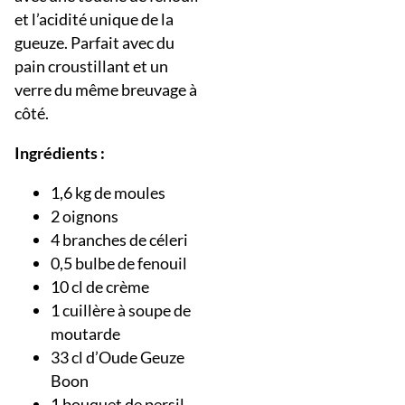
et l’acidité unique de la
gueuze. Parfait avec du
pain croustillant et un
verre du même breuvage à
côté.
Ingrédients :
1,6 kg de moules
2 oignons
4 branches de céleri
0,5 bulbe de fenouil
10 cl de crème
1 cuillère à soupe de
moutarde
33 cl d’Oude Geuze
Boon
1 bouquet de persil