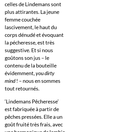
celles de Lindemans sont
plus attirantes. La jeune
femme couchée
lascivement, le haut du
corps dénudé et évoquant
la pécheresse, est très
suggestive. Et si nous
goûtons son jus – le
contenu de la bouteille
évidemment,
you dirty
mind
! – nous en sommes
tout retournés.
‘Lindemans Pêcheresse’
est fabriquée à partir de
pêches pressées. Elle a un
goût fruité très frais, avec