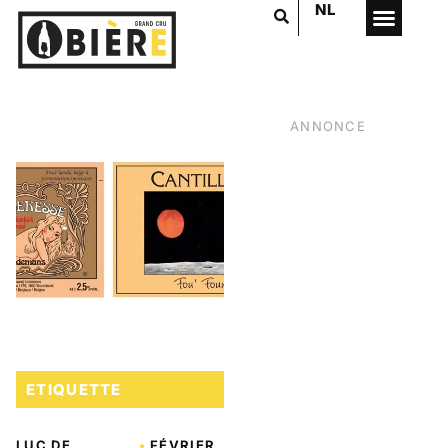
NL
ANNONCE
ETIQUETTE
VOTRE PUB
ICI
LUC DE
•
FÉVRIER