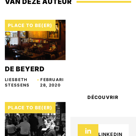
VAN DEZE AUTEUR
PLACE TO BE(ER)
DE BEYERD
BIER GRAND
CRU #25
LIESBETH
•
FEBRUARI
STESSENS
28, 2020
DÉCOUVRIR
PLACE TO BE(ER)
LINKEDIN