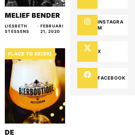
MELIEF BENDER
INSTAGRA
LIESBETH
•
FEBRUARI
M
STESSENS
21, 2020
X
PLACE TO BE(ER)
FACEBOOK
DE