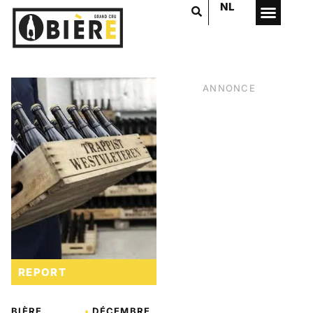
NL
ANNONCE
REPORT
VOTRE PUB
ICI
BIÈRE
•
DÉCEMBRE