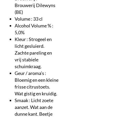
Brouwerij Dilewyns
(BE)
Volume : 33 cl
Alcohol Volume % :
5,0%
Kleur : Strogeel en
licht gesluierd.
Zachte pareling en
vrij stabiele
schuimkraag.
Geur / aroma’s :
Bloemig en een kleine
frisse citrustoets.
Wat gistig en kruidig.
Smaak : Licht zoete
aanzet. Wat aan de
dunne kant. Beetje