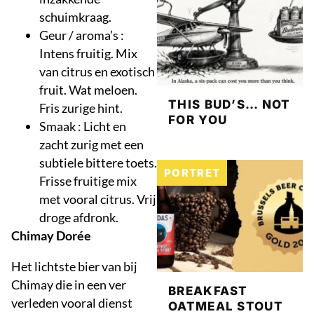
schuimkraag.
Geur / aroma’s :
Intens fruitig. Mix
van citrus en exotisch
fruit. Wat meloen.
THIS BUD’S… NOT
Fris zurige hint.
FOR YOU
Smaak : Licht en
zacht zurig met een
subtiele bittere toets.
PORTRET
Frisse fruitige mix
met vooral citrus. Vrij
droge afdronk.
Chimay Dorée
Het lichtste bier van bij
Chimay die in een ver
BREAKFAST
verleden vooral dienst
OATMEAL STOUT