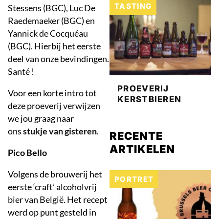
TASTING
Stessens (BGC), Luc De
Raedemaeker (BGC) en
Yannick de Cocquéau
(BGC). Hierbij het eerste
deel van onze bevindingen.
Santé !
PROEVERIJ
Voor een korte intro tot
KERSTBIEREN
deze proeverij verwijzen
we jou graag naar
ons
stukje van gisteren
.
RECENTE
ARTIKELEN
Pico Bello
Volgens de brouwerij het
PORTRET
eerste ‘craft’ alcoholvrij
bier van België. Het recept
werd op punt gesteld in