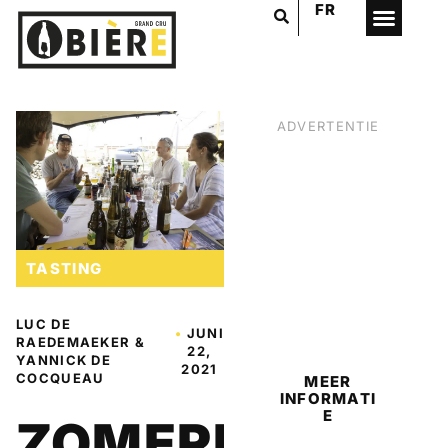
FR
ADVERTENTIE
TASTING
BIER
LUC DE
•
JUNI
RAEDEMAEKER &
22,
YANNICK DE
2021
COCQUEAU
MEER
INFORMATI
E
ZOMERBIEREN