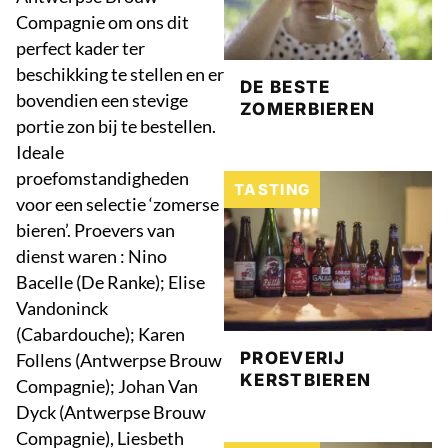
Compagnie om ons dit
perfect kader ter
beschikking te stellen en er
DE BESTE
bovendien een stevige
ZOMERBIEREN
portie zon bij te bestellen.
Ideale
proefomstandigheden
TASTING
voor een selectie ‘zomerse
bieren’. Proevers van
dienst waren : Nino
Bacelle (De Ranke); Elise
Vandoninck
(Cabardouche); Karen
PROEVERIJ
Follens (Antwerpse Brouw
KERSTBIEREN
Compagnie); Johan Van
Dyck (Antwerpse Brouw
Compagnie), Liesbeth