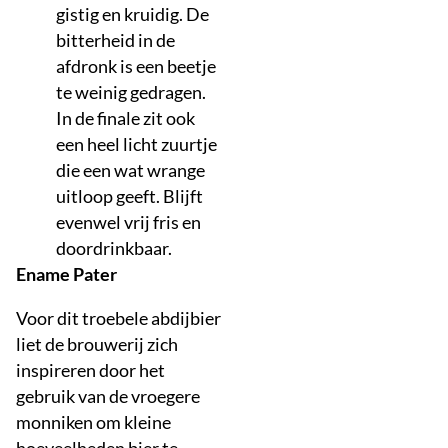
gistig en kruidig. De
bitterheid in de
afdronk is een beetje
te weinig gedragen.
In de finale zit ook
een heel licht zuurtje
die een wat wrange
uitloop geeft. Blijft
evenwel vrij fris en
doordrinkbaar.
Ename Pater
Voor dit troebele abdijbier
liet de brouwerij zich
inspireren door het
gebruik van de vroegere
monniken om kleine
hoeveelheden bier te