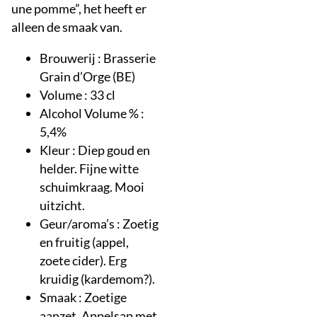
une pomme”, het heeft er
alleen de smaak van.
Brouwerij : Brasserie
Grain d’Orge (BE)
Volume : 33 cl
Alcohol Volume % :
5,4%
Kleur : Diep goud en
helder. Fijne witte
schuimkraag. Mooi
uitzicht.
Geur/aroma’s : Zoetig
en fruitig (appel,
zoete cider). Erg
kruidig (kardemom?).
Smaak : Zoetige
aanzet. Appelsap met