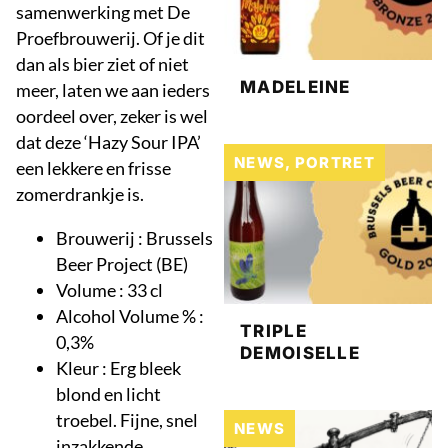
samenwerking met De
Proefbrouwerij. Of je dit
dan als bier ziet of niet
MADELEINE
meer, laten we aan ieders
oordeel over, zeker is wel
dat deze ‘Hazy Sour IPA’
NEWS
,
PORTRET
een lekkere en frisse
zomerdrankje is.
Brouwerij : Brussels
Beer Project (BE)
Volume : 33 cl
Alcohol Volume % :
TRIPLE
0,3%
DEMOISELLE
Kleur : Erg bleek
blond en licht
troebel. Fijne, snel
NEWS
inzakkende