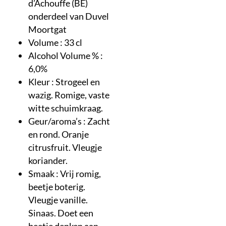
d’Achouffe (BE)
onderdeel van Duvel
Moortgat
Volume : 33 cl
Alcohol Volume % :
6,0%
Kleur : Strogeel en
wazig. Romige, vaste
witte schuimkraag.
Geur/aroma’s : Zacht
en rond. Oranje
citrusfruit. Vleugje
koriander.
Smaak : Vrij romig,
beetje boterig.
Vleugje vanille.
Sinaas. Doet een
beetje denken aan