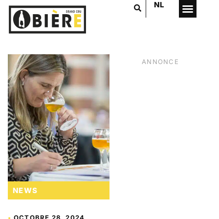
NL
ANNONCE
NEWS
VOTRE PUB
ICI
•
OCTOBRE 28, 2024