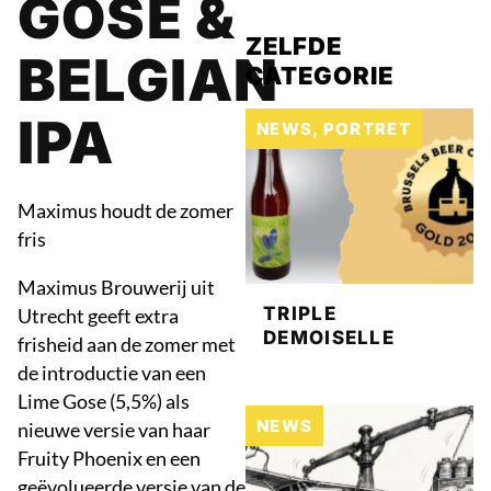
GOSE &
ZELFDE
BELGIAN
CATEGORIE
IPA
NEWS
,
PORTRET
Maximus houdt de zomer
fris
Maximus Brouwerij uit
TRIPLE
Utrecht geeft extra
DEMOISELLE
frisheid aan de zomer met
de introductie van een
Lime Gose (5,5%) als
NEWS
nieuwe versie van haar
Fruity Phoenix en een
geëvolueerde versie van de