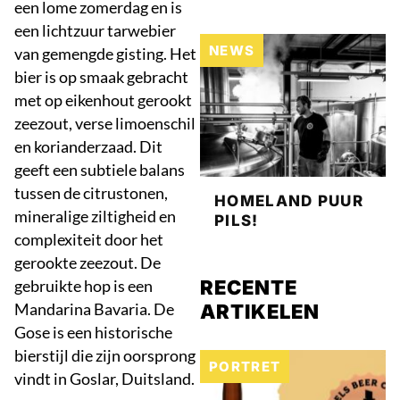
een lome zomerdag en is
een lichtzuur tarwebier
NEWS
van gemengde gisting. Het
bier is op smaak gebracht
met op eikenhout gerookt
zeezout, verse limoenschil
en korianderzaad. Dit
geeft een subtiele balans
tussen de citrustonen,
HOMELAND PUUR
mineralige ziltigheid en
PILS!
complexiteit door het
gerookte zeezout. De
gebruikte hop is een
RECENTE
Mandarina Bavaria. De
ARTIKELEN
Gose is een historische
bierstijl die zijn oorsprong
PORTRET
vindt in Goslar, Duitsland.