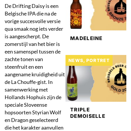
De Drifting Daisy is een
Belgische IPA die na de
vorige succesvolle versie
qua smaak nog iets verder
is aangescherpt. De
MADELEINE
zomerstijl van het bier is
een samenspel tussen de
zachte tonen van
NEWS
,
PORTRET
steenfruit en een
aangename kruidigheid uit
de La Chouffe-gist. In
samenwerking met
Hollands Hophuis zijn de
speciale Sloveense
TRIPLE
hopsoorten Styrian Wolf
DEMOISELLE
en Dragon geselecteerd
die het karakter aanvullen