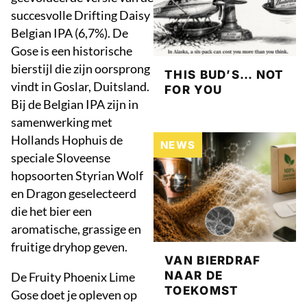
succesvolle Drifting Daisy
Belgian IPA (6,7%). De
Gose is een historische
bierstijl die zijn oorsprong
THIS BUD’S… NOT
vindt in Goslar, Duitsland.
FOR YOU
Bij de Belgian IPA zijn in
samenwerking met
Hollands Hophuis de
NEWS
speciale Sloveense
hopsoorten Styrian Wolf
en Dragon geselecteerd
die het bier een
aromatische, grassige en
fruitige dryhop geven.
VAN BIERDRAF
NAAR DE
De Fruity Phoenix Lime
TOEKOMST
Gose doet je opleven op