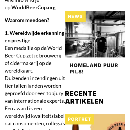
op
WorldBeerCup.org
.
NEWS
Waarom meedoen?
1. Wereldwijde erkenning
en prestige
Een medaille op de World
Beer Cup zet je brouwerij
of cidermakerij op de
HOMELAND PUUR
wereldkaart.
PILS!
Duizenden inzendingen uit
tientallen landen worden
RECENTE
geproefd door een topjury
van internationale experts.
ARTIKELEN
Een award is een
wereldwijd kwaliteitslabel
PORTRET
dat consumenten, collega’s