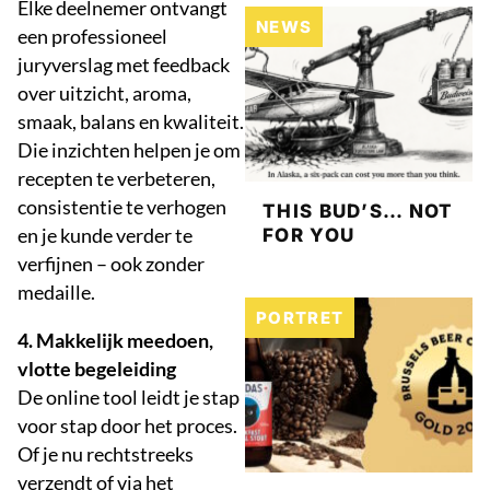
Elke deelnemer ontvangt
NEWS
een professioneel
juryverslag met feedback
over uitzicht, aroma,
smaak, balans en kwaliteit.
Die inzichten helpen je om
recepten te verbeteren,
consistentie te verhogen
THIS BUD’S… NOT
en je kunde verder te
FOR YOU
verfijnen – ook zonder
medaille.
PORTRET
4. Makkelijk meedoen,
vlotte begeleiding
De online tool leidt je stap
voor stap door het proces.
Of je nu rechtstreeks
verzendt of via het