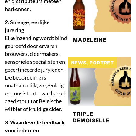
en distributeurs meteen
herkennen.
2. Strenge, eerlijke
jurering
Elke inzending wordt blind
MADELEINE
geproefd door ervaren
brouwers, cidermakers,
sensoriële specialisten en
NEWS
,
PORTRET
gecertificeerde juryleden.
De beoordeling is
onafhankelijk, zorgvuldig
en consistent – van barrel-
aged stout tot Belgische
witbier of kruidige cider.
TRIPLE
DEMOISELLE
3. Waardevolle feedback
voor iedereen