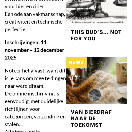
voor bier en cider.
Een ode aan vakmanschap,
creativiteit en technische
perfectie.
THIS BUD’S… NOT
FOR YOU
Inschrijvingen: 11
november – 12 december
2025
NEWS
Noteer het alvast, want dit
is je kans om mee te dingen
naar wereldfaam.
De online inschrijving is
eenvoudig, met duidelijke
richtlijnen voor
VAN BIERDRAF
categorieën, verzending en
NAAR DE
stalen.
TOEKOMST
Alle info vind je