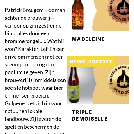
Patrick Breugem – de man
achter de brouwerij –
verloor op zijn zestiende
bijna alles door een
MADELEINE
brommerongeluk. Wat hij
won? Karakter. Lef. En een
drive om mensen met een
NEWS
,
PORTRET
steuntje in de rug een
podium te geven. Zijn
brouwerij is inmiddels een
sociale hotspot waar bier
én mensen groeien.
Gulpener
zet zich in voor
natuur en lokale
TRIPLE
landbouw. Zij leveren de
DEMOISELLE
spelt en beschermen de