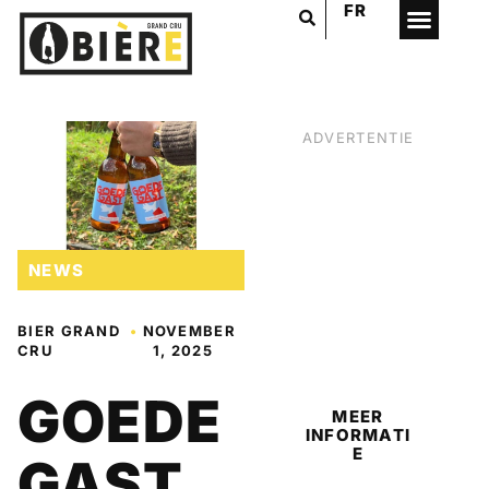
FR
ADVERTENTIE
NEWS
BIER GRAND
•
NOVEMBER
BIER
CRU
1, 2025
GOEDE
MEER
INFORMATI
E
GAST