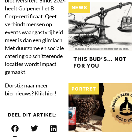
biodiversiteit. Sinds 2024
NEWS
heeft Gulpener het B
Corp-certificaat. Qeet
verbindt mensen op
events waar gastvrijheid
meer is dan een glimlach.
Met duurzame en sociale
catering op schitterende
THIS BUD’S… NOT
locaties wordt impact
FOR YOU
gemaakt.
Dorstig naar meer
PORTRET
biernieuws?
Klik hier
!
DEEL DIT ARTIKEL: