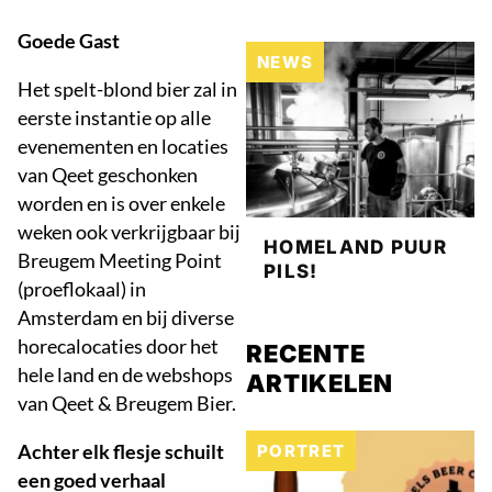
Goede Gast
NEWS
Het spelt-blond bier zal in
eerste instantie op alle
evenementen en locaties
van Qeet geschonken
worden en is over enkele
weken ook verkrijgbaar bij
HOMELAND PUUR
Breugem Meeting Point
PILS!
(proeflokaal) in
Amsterdam en bij diverse
horecalocaties door het
RECENTE
hele land en de webshops
ARTIKELEN
van Qeet & Breugem Bier.
Achter elk flesje schuilt
PORTRET
een goed verhaal