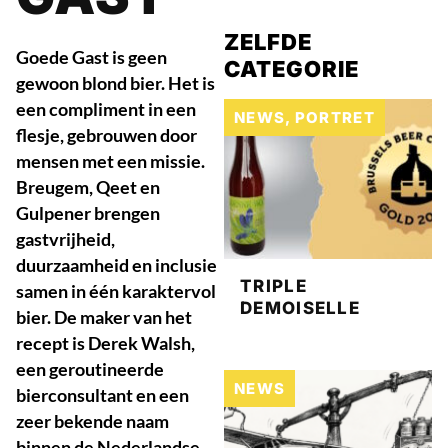
ZELFDE
Goede Gast is geen
CATEGORIE
gewoon blond bier. Het is
een compliment in een
NEWS
,
PORTRET
flesje, gebrouwen door
mensen met een missie.
Breugem, Qeet en
Gulpener brengen
gastvrijheid,
duurzaamheid en inclusie
TRIPLE
samen in één karaktervol
DEMOISELLE
bier. De maker van het
recept is Derek Walsh,
een geroutineerde
NEWS
bierconsultant en een
zeer bekende naam
binnen de Nederlandse