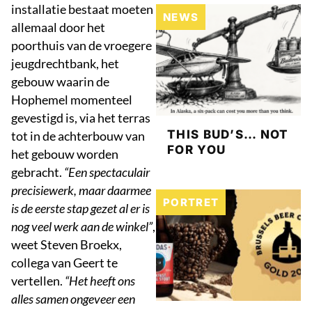
installatie bestaat moeten
NEWS
allemaal door het
poorthuis van de vroegere
jeugdrechtbank, het
gebouw waarin de
Hophemel momenteel
gevestigd is, via het terras
THIS BUD’S… NOT
tot in de achterbouw van
FOR YOU
het gebouw worden
gebracht.
“Een spectaculair
precisiewerk, maar daarmee
PORTRET
is de eerste stap gezet al er is
nog veel werk aan de winkel”
,
weet Steven Broekx,
collega van Geert te
vertellen.
“Het heeft ons
alles samen ongeveer een