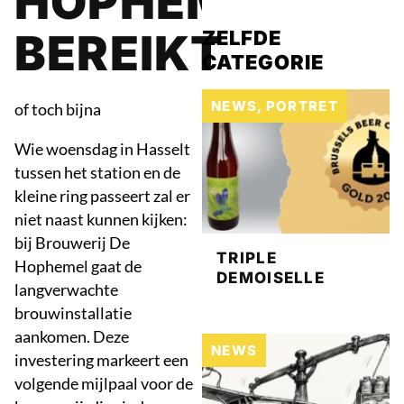
HOPHEMEL
BEREIKT
ZELFDE
CATEGORIE
NEWS
,
PORTRET
of toch bijna
Wie woensdag in Hasselt
tussen het station en de
kleine ring passeert zal er
niet naast kunnen kijken:
bij Brouwerij De
TRIPLE
Hophemel gaat de
DEMOISELLE
langverwachte
brouwinstallatie
aankomen. Deze
NEWS
investering markeert een
volgende mijlpaal voor de