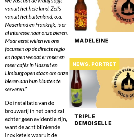
we vast dat de vraag stijgt
vanuit het hele land. Zelfs
vanuit het buitenland, o.a.
Nederland en Frankrijk, is er
al interesse naar onze bieren.
Maar eerst willen we ons
MADELEINE
focussen op de directe regio
en hopen we dat er meer en
NEWS
,
PORTRET
meer cafés in Hasselt en
Limburg open staan om onze
bieren aan hun klanten te
serveren.”
De installatie van de
brouwerij in het pand zal
TRIPLE
echter geen evidentie zijn,
DEMOISELLE
want de acht blinkende
inox ketels waaruit de