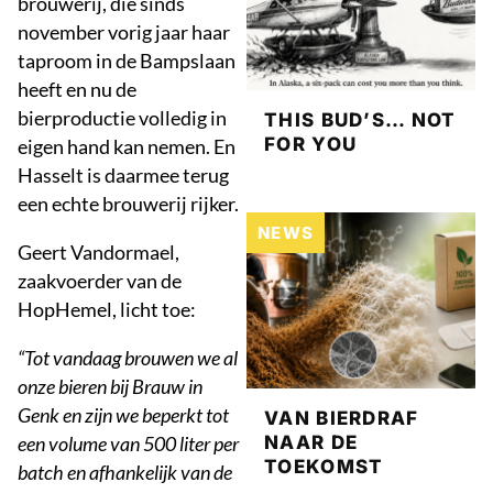
brouwerij, die sinds
november vorig jaar haar
taproom in de Bampslaan
heeft en nu de
bierproductie volledig in
THIS BUD’S… NOT
FOR YOU
eigen hand kan nemen. En
Hasselt is daarmee terug
een echte brouwerij rijker.
NEWS
Geert Vandormael,
zaakvoerder van de
HopHemel, licht toe:
“Tot vandaag brouwen we al
onze bieren bij Brauw in
Genk en zijn we beperkt tot
VAN BIERDRAF
een volume van 500 liter per
NAAR DE
TOEKOMST
batch en afhankelijk van de