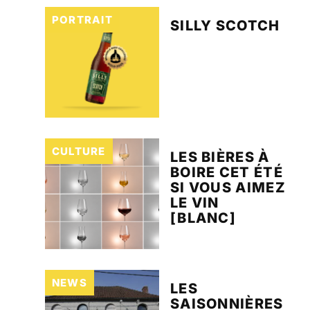
PORTRAIT
SILLY SCOTCH
CULTURE
LES BIÈRES À
BOIRE CET ÉTÉ
SI VOUS AIMEZ
LE VIN
[BLANC]
NEWS
LES
SAISONNIÈRES