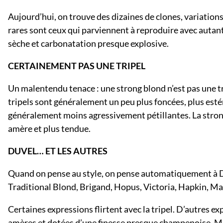
Aujourd’hui, on trouve des dizaines de clones, variation
rares sont ceux qui parviennent à reproduire avec autan
sèche et carbonatation presque explosive.
CERTAINEMENT PAS UNE TRIPEL
Un malentendu tenace : une strong blond n’est pas une t
tripels sont généralement un peu plus foncées, plus esté
généralement moins agressivement pétillantes. La strong 
amère et plus tendue.
DUVEL… ET LES AUTRES
Quand on pense au style, on pense automatiquement à Duv
Traditional Blond, Brigand, Hopus, Victoria, Hapkin, M
Certaines expressions flirtent avec la tripel. D’autres ex
amères et dotées d’une finesse presque champenoise. Ma