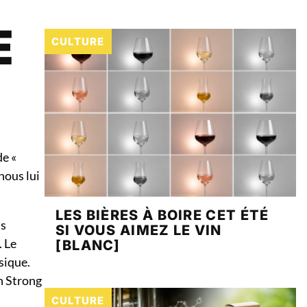
E
CULTURE
de «
nous lui
LES BIÈRES À BOIRE CET ÉTÉ
ns
SI VOUS AIMEZ LE VIN
. Le
[BLANC]
sique.
an Strong
CULTURE