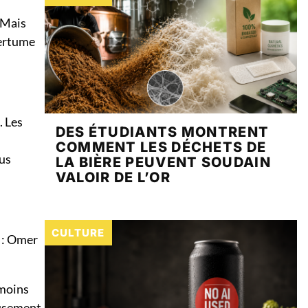
 Mais
mertume
. Les
DES ÉTUDIANTS MONTRENT
COMMENT LES DÉCHETS DE
lus
LA BIÈRE PEUVENT SOUDAIN
VALOIR DE L’OR
CULTURE
s : Omer
 moins
eusement