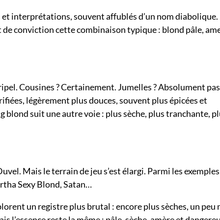
s et interprétations, souvent affublés d’un nom diabolique.
t de conviction cette combinaison typique : blond pâle, a
ripel. Cousines ? Certainement. Jumelles ? Absolument pas
rifiées, légèrement plus douces, souvent plus épicées et
blond suit une autre voie : plus sèche, plus tranchante, p
el. Mais le terrain de jeu s’est élargi. Parmi les exemple
artha Sexy Blond, Satan…
plorent un registre plus brutal : encore plus sèches, un peu
is l’essence reste la même : pâle, sèche, amère et danger