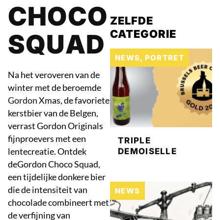
CHOCO
ZELFDE
CATEGORIE
SQUAD
NEWS
,
PORTRET
Na het veroveren van de
winter met de beroemde
Gordon
Xmas, de favoriete
kerstbier van de Belgen,
verrast Gordon Originals
fijnproevers met een
TRIPLE
lentecreatie. Ontdek
DEMOISELLE
deGordon Choco Squad,
een tijdelijke donkere bier
die de intensiteit van
NEWS
chocolade combineert met
de verfijning van