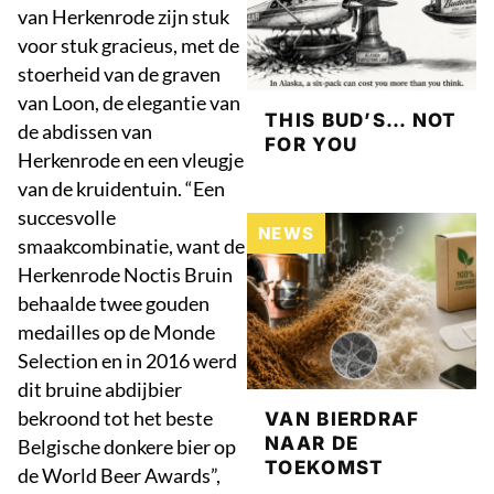
van Herkenrode zijn stuk
voor stuk gracieus, met de
stoerheid van de graven
van Loon, de elegantie van
THIS BUD’S… NOT
de abdissen van
FOR YOU
Herkenrode en een vleugje
van de kruidentuin. “Een
succesvolle
NEWS
smaakcombinatie, want de
Herkenrode Noctis Bruin
behaalde twee gouden
medailles op de Monde
Selection en in 2016 werd
dit bruine abdijbier
bekroond tot het beste
VAN BIERDRAF
NAAR DE
Belgische donkere bier op
TOEKOMST
de World Beer Awards”,