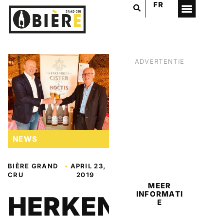
FR
ADVERTENTIE
NEWS
BIER
BIÈRE GRAND
•
APRIL 23,
CRU
2019
MEER
INFORMATI
HERKENRODE
E