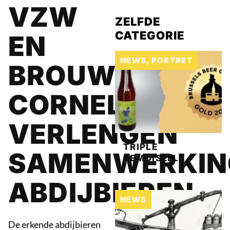
VZW
ZELFDE
CATEGORIE
EN
NEWS
,
PORTRET
BROUWERIJ
CORNELISSEN
VERLENGEN
TRIPLE
SAMENWERKIN
DEMOISELLE
ABDIJBIEREN.
NEWS
De erkende abdijbieren