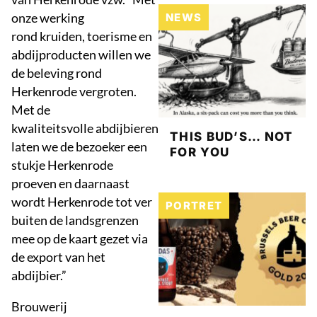
onze werking
NEWS
rond kruiden, toerisme en
abdijproducten willen we
de beleving rond
Herkenrode vergroten.
Met de
kwaliteitsvolle abdijbieren
THIS BUD’S… NOT
laten we de bezoeker een
FOR YOU
stukje Herkenrode
proeven en daarnaast
wordt Herkenrode tot ver
PORTRET
buiten de landsgrenzen
mee op de kaart gezet via
de export van het
abdijbier.”
Brouwerij