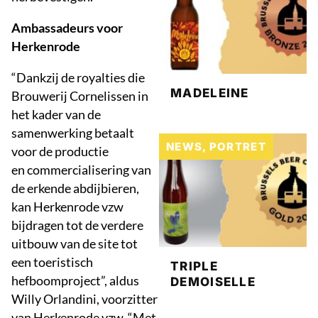
Ambassadeurs voor
Herkenrode
“Dankzij de royalties die
MADELEINE
Brouwerij Cornelissen in
het kader van de
samenwerking betaalt
NEWS
,
PORTRET
voor de productie
en commercialisering van
de erkende abdijbieren,
kan Herkenrode vzw
bijdragen tot de verdere
uitbouw van de site tot
een toeristisch
TRIPLE
hefboomproject”, aldus
DEMOISELLE
Willy Orlandini, voorzitter
van Herkenrode vzw. “Met