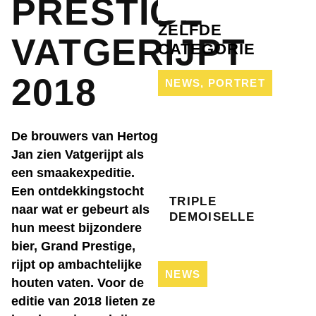
PRESTIGE
ZELFDE
VATGERIJPT
CATEGORIE
2018
NEWS
,
PORTRET
De brouwers van Hertog
Jan zien Vatgerijpt als
een smaakexpeditie.
Een ontdekkingstocht
TRIPLE
naar wat er gebeurt als
DEMOISELLE
hun meest bijzondere
bier, Grand Prestige,
rijpt op ambachtelijke
NEWS
houten vaten. Voor de
editie van 2018 lieten ze