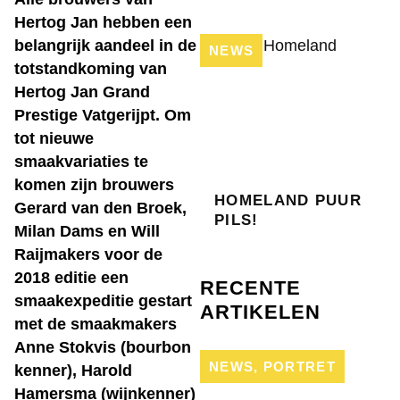
Hertog Jan hebben een
belangrijk aandeel in de
NEWS
totstandkoming van
Hertog Jan Grand
Prestige Vatgerijpt. Om
tot nieuwe
smaakvariaties te
komen zijn brouwers
HOMELAND PUUR
Gerard van den Broek,
PILS!
Milan Dams en Will
Raijmakers voor de
2018 editie een
RECENTE
smaakexpeditie gestart
ARTIKELEN
met de smaakmakers
Anne Stokvis (bourbon
NEWS
,
PORTRET
kenner), Harold
Hamersma (wijnkenner)