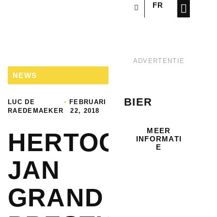
FR
OVER ONS
ADVERTENTIE
NEWS
BIER
LUC DE
•
FEBRUARI
RAEDEMAEKER
22, 2018
MEER
HERTOG
INFORMATI
E
JAN
GRAND