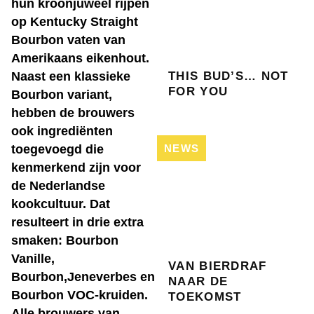
hun kroonjuweel rijpen
op Kentucky Straight
Bourbon vaten van
Amerikaans eikenhout.
Naast een klassieke
THIS BUD’S… NOT
FOR YOU
Bourbon variant,
hebben de brouwers
ook ingrediënten
toegevoegd die
NEWS
kenmerkend zijn voor
de Nederlandse
kookcultuur. Dat
resulteert in drie extra
smaken: Bourbon
Vanille,
VAN BIERDRAF
Bourbon,Jeneverbes en
NAAR DE
Bourbon VOC-kruiden.
TOEKOMST
Alle brouwers van