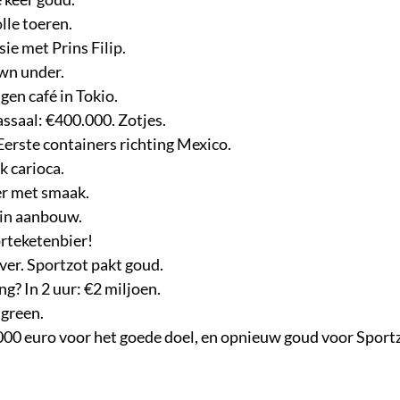
lle toeren.
ie met Prins Filip.
own under.
en café in Tokio.
assaal: €400.000. Zotjes.
Eerste containers richting Mexico.
k carioca.
er met smaak.
 in aanbouw.
rteketenbier!
er. Sportzot pakt goud.
g? In 2 uur: €2 miljoen.
 green.
0 euro voor het goede doel, en opnieuw goud voor Sportz