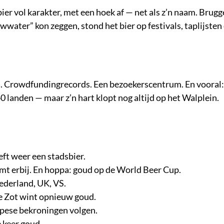
ier vol karakter, met een hoek af — net als z’n naam. Brugge
wwater” kon zeggen, stond het bier op festivals, taplijsten
ad. Crowdfundingrecords. Een bezoekerscentrum. En vooral
 landen — maar z’n hart klopt nog altijd op het Walplein.
ft weer een stadsbier.
t erbij. En hoppa: goud op de World Beer Cup.
Nederland, UK, VS.
se Zot wint opnieuw goud.
opese bekroningen volgen.
 keer goud.