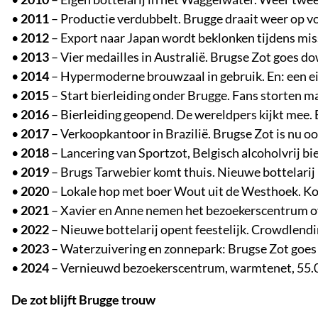
•
2011
– Productie verdubbelt. Brugge draait weer op vo
•
2012
– Export naar Japan wordt beklonken tijdens miss
•
2013
– Vier medailles in Australië. Brugse Zot goes d
•
2014
– Hypermoderne brouwzaal in gebruik. En: een eig
•
2015
– Start bierleiding onder Brugge. Fans storten m
•
2016
– Bierleiding geopend. De wereldpers kijkt mee. 
•
2017
– Verkoopkantoor in Brazilië. Brugse Zot is nu oo
•
2018
– Lancering van Sportzot, Belgisch alcoholvrij bi
•
2019
– Brugs Tarwebier komt thuis. Nieuwe bottelarij
•
2020
– Lokale hop met boer Wout uit de Westhoek. Ko
•
2021
– Xavier en Anne nemen het bezoekerscentrum ov
•
2022
– Nieuwe bottelarij opent feestelijk. Crowdlendin
•
2023
– Waterzuivering en zonnepark: Brugse Zot goes
•
2024
– Vernieuwd bezoekerscentrum, warmtenet, 55.00
De zot blijft Brugge trouw