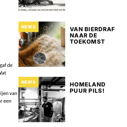
NEWS
VAN BIERDRAF
NAAR DE
TOEKOMST
gaf de
Wat
NEWS
HOMELAND
PUUR PILS!
ijen van
ar een