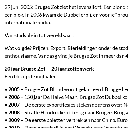
29 juni 2005: Brugse Zot ziet het levenslicht. Een blond b
een blok. In 2006 kwam de Dubbel erbij, en voor je “brou
internationale podia.
Van stadsplein tot wereldkaart
Wat volgde? Prijzen. Export. Bierleidingen onder de st
enthousiasme. Vandaag vind je Brugse Zot in meer dan 40
20 jaar Brugse Zot — 20 jaar zottenwerk
Een blik op de mijlpalen:
•
2005
– Brugse Zot Blond wordt gelanceerd. Brugge hee
•
2006
– 150 jaar De Halve Maan. Brugse Zot Dubbel kom
•
2007
– De eerste exportflesjes steken de grens over: 
•
2008
– Straffe Hendrik keert terug naar Brugge. Brug
•
2009
– De eerste paletten vertrekken naar China. Eur
•
2010
– Eigen bottelarij in het Waggelwater. Weer twee