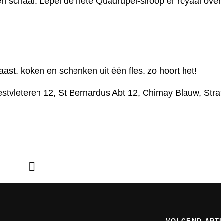
n schaal. Lepel de hete Quadrupel-siroop er royaal over
.
ast, koken en schenken uit één fles, zo hoort het!
Westvleteren 12, St Bernardus Abt 12, Chimay Blauw, Stra
VOLGEND ART