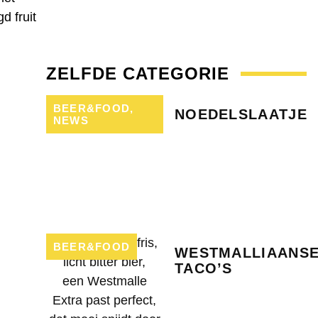
d fruit
ZELFDE CATEGORIE
BEER&FOOD
,
NOEDELSLAATJE
NEWS
BEER&FOOD
WESTMALLIAANS
TACO’S