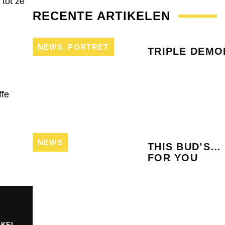
 tot ze
RECENTE ARTIKELEN
NEWS
,
PORTRET
TRIPLE DEMO
ffe
NEWS
THIS BUD’S…
FOR YOU
IKEL