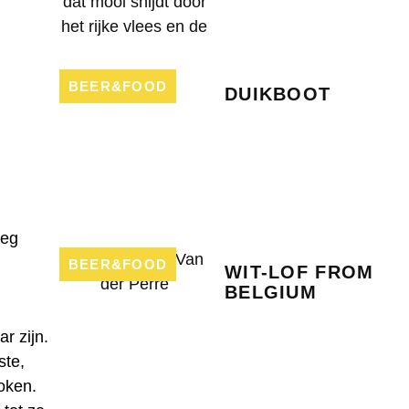
BEER&FOOD
DUIKBOOT
eeg
BEER&FOOD
WIT-LOF FROM
BELGIUM
r zijn.
ste,
oken.