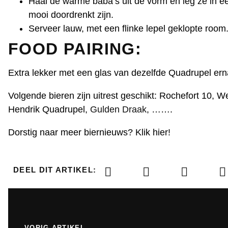
Haal de warme baba’s uit de vorm en leg ze in ee
mooi doordrenkt zijn.
Serveer lauw, met een flinke lepel geklopte room
FOOD PAIRING:
Extra lekker met een glas van dezelfde Quadrupel erna
Volgende bieren zijn uitrest geschikt: Rochefort 10, 
Hendrik Quadrupel,
Gulden Draak
, …….
Dorstig naar meer biernieuws?
Klik hier
!
DEEL DIT ARTIKEL:
VORIG ARTIKEL