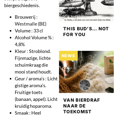
biergeschiedenis.
Brouwerij :
Westmalle
(BE)
THIS BUD’S… NOT
Volume : 33 cl
FOR YOU
Alcohol Volume % :
4,8%
Kleur : Stroblond.
NEWS
Fijnmazige, lichte
schuimkraag die
mooi stand houdt.
Geur / aroma’s : Licht
gistige aroma’s.
Fruitige toets
(banaan, appel). Licht
VAN BIERDRAF
kruidig hoparoma.
NAAR DE
TOEKOMST
Smaak : Heel