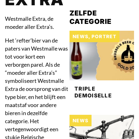
ZELFDE
Westmalle Extra, de
CATEGORIE
moeder aller Extra’s.
NEWS
,
PORTRET
Het ‘refter’bier van de
paters van Westmalle was
tot voor kort een
verborgen parel. Als de
“moeder aller Extra’s”
symboliseert Westmalle
Extra de oorsprong van dit
TRIPLE
DEMOISELLE
type bier, en het blijft een
maatstaf voor andere
bieren in dezelfde
categorie. Het
NEWS
vertegenwoordigt een
stukje Belgische