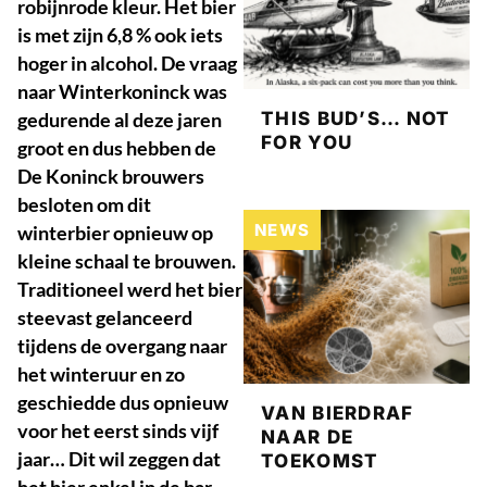
robijnrode kleur. Het bier
is met zijn 6,8 % ook iets
hoger in alcohol. De vraag
naar Winterkoninck was
gedurende al deze jaren
THIS BUD’S… NOT
FOR YOU
groot en dus hebben de
De Koninck brouwers
besloten om dit
NEWS
winterbier opnieuw op
kleine schaal te brouwen.
Traditioneel werd het bier
steevast gelanceerd
tijdens de overgang naar
het winteruur en zo
geschiedde dus opnieuw
VAN BIERDRAF
voor het eerst sinds vijf
NAAR DE
jaar… Dit wil zeggen dat
TOEKOMST
het bier enkel in de bar