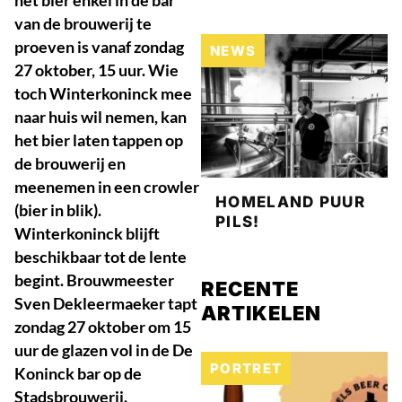
van de brouwerij te
proeven is vanaf zondag
NEWS
27 oktober, 15 uur. Wie
toch Winterkoninck mee
naar huis wil nemen, kan
het bier laten tappen op
de brouwerij en
meenemen in een crowler
HOMELAND PUUR
(bier in blik).
PILS!
Winterkoninck blijft
beschikbaar tot de lente
begint. Brouwmeester
RECENTE
Sven Dekleermaeker tapt
ARTIKELEN
zondag 27 oktober om 15
uur de glazen vol in de De
PORTRET
Koninck bar op de
Stadsbrouwerij.