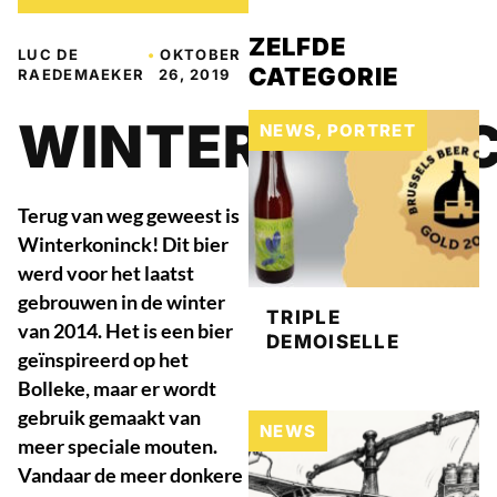
ZELFDE
LUC DE
•
OKTOBER
CATEGORIE
RAEDEMAEKER
26, 2019
WINTERKONIN
NEWS
,
PORTRET
Terug van weg geweest is
Winterkoninck! Dit bier
werd voor het laatst
gebrouwen in de winter
TRIPLE
van 2014. Het is een bier
DEMOISELLE
geïnspireerd op het
Bolleke, maar er wordt
gebruik gemaakt van
NEWS
meer speciale mouten.
Vandaar de meer donkere