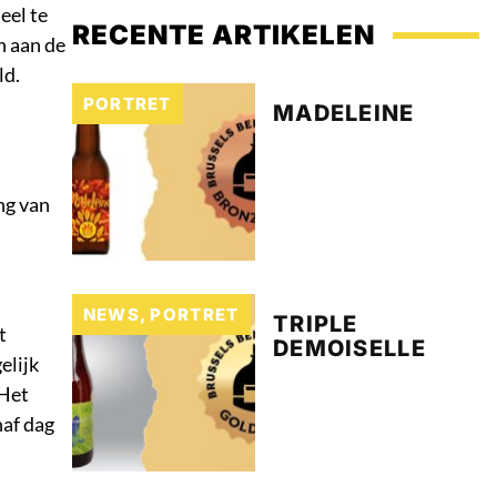
eel te
RECENTE ARTIKELEN
n aan de
ld.
PORTRET
MADELEINE
ng van
NEWS
,
PORTRET
TRIPLE
t
DEMOISELLE
elijk
 Het
naf dag