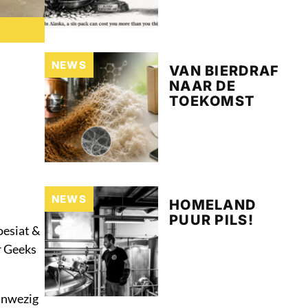
NEWS
VAN BIERDRAF
NAAR DE
TOEKOMST
NEWS
HOMELAND
PUUR PILS!
oesiat &
r Geeks
aanwezig