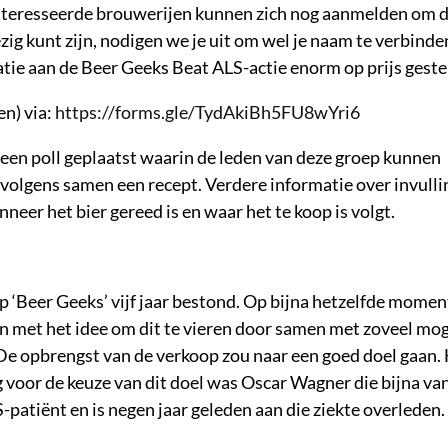
eïnteresseerde brouwerijen kunnen zich nog aanmelden om d
zig kunt zijn, nodigen we je uit om wel je naam te verbinde
atie aan de Beer Geeks Beat ALS-actie enorm op prijs geste
n) via:
https://forms.gle/TydAkiBh5FU8wYri6
een poll geplaatst waarin de leden van deze groep kunnen
volgens samen een recept. Verdere informatie over invulli
nneer het bier gereed is en waar het te koop is volgt.
p ‘Beer Geeks’ vijf jaar bestond. Op bijna hetzelfde momen
 met het idee om dit te vieren door samen met zoveel mog
De opbrengst van de verkoop zou naar een goed doel gaan.
 voor de keuze van dit doel was Oscar Wagner die bijna va
atiënt en is negen jaar geleden aan die ziekte overleden.