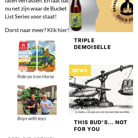
laten verrassen. En laat dat
nu net zijn waar de Bucket
List Series voor staat!
Dorst naar meer?
Klik hier!
TRIPLE
DEMOISELLE
NEWS
Ride an Iron Horse
Boys with toys
THIS BUD’S… NOT
FOR YOU