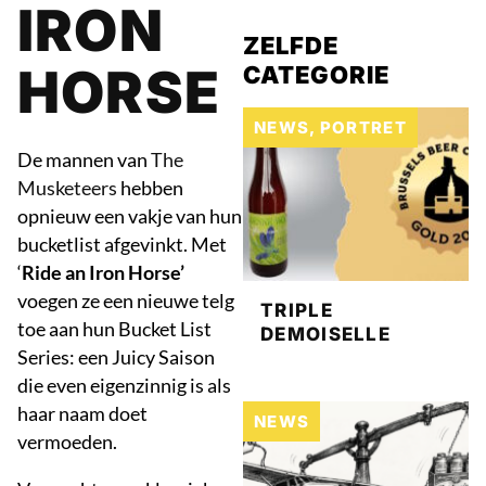
IRON
ZELFDE
HORSE
CATEGORIE
NEWS
,
PORTRET
De mannen van
The
Musketeers
hebben
opnieuw een vakje van hun
bucketlist afgevinkt. Met
‘
Ride an Iron Horse’
voegen ze een nieuwe telg
TRIPLE
toe aan hun Bucket List
DEMOISELLE
Series: een Juicy Saison
die even eigenzinnig is als
haar naam doet
NEWS
vermoeden.