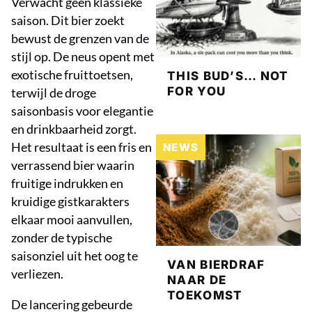
Verwacht geen klassieke
saison. Dit bier zoekt
bewust de grenzen van de
stijl op. De neus opent met
exotische fruittoetsen,
THIS BUD’S… NOT
FOR YOU
terwijl de droge
saisonbasis voor elegantie
en drinkbaarheid zorgt.
Het resultaat is een fris en
NEWS
verrassend bier waarin
fruitige indrukken en
kruidige gistkarakters
elkaar mooi aanvullen,
zonder de typische
saisonziel uit het oog te
VAN BIERDRAF
verliezen.
NAAR DE
TOEKOMST
De lancering gebeurde