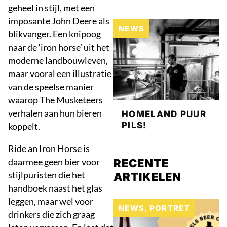
geheel in stijl, met een
imposante John Deere als
NEWS
blikvanger. Een knipoog
naar de ‘iron horse’ uit het
moderne landbouwleven,
maar vooral een illustratie
van de speelse manier
waarop The Musketeers
verhalen aan hun bieren
HOMELAND PUUR
PILS!
koppelt.
Ride an Iron Horse is
daarmee geen bier voor
RECENTE
stijlpuristen die het
ARTIKELEN
handboek naast het glas
leggen, maar wel voor
NEWS
,
PORTRET
drinkers die zich graag