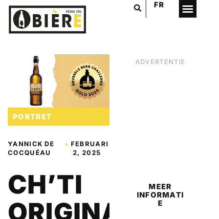
FR
ADVERTENTIE
PORTRET
YANNICK DE
•
FEBRUARI
COCQUÉAU
2, 2025
BIER
CH’TI
MEER
INFORMATI
ORIGINALE
E