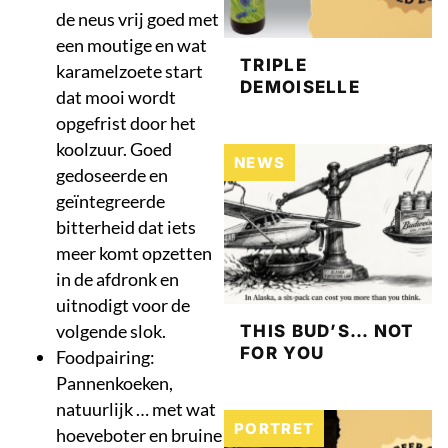
de neus vrij goed met
een moutige en wat
TRIPLE
karamelzoete start
DEMOISELLE
dat mooi wordt
opgefrist door het
koolzuur. Goed
NEWS
gedoseerde en
geïntegreerde
bitterheid dat iets
meer komt opzetten
in de afdronk en
uitnodigt voor de
volgende slok.
THIS BUD’S… NOT
FOR YOU
Foodpairing:
Pannenkoeken,
natuurlijk … met wat
PORTRET
hoeveboter en bruine