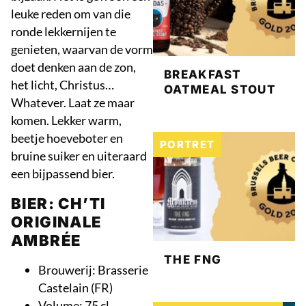
leuke reden om van die
ronde lekkernijen te
genieten, waarvan de vorm
doet denken aan de zon,
BREAKFAST
het licht, Christus…
OATMEAL STOUT
Whatever. Laat ze maar
komen. Lekker warm,
beetje hoeveboter en
PORTRET
bruine suiker en uiteraard
een bijpassend bier.
BIER: CH’TI
ORIGINALE
AMBRÉE
THE FNG
Brouwerij: Brasserie
Castelain (FR)
Volume: 75 cl