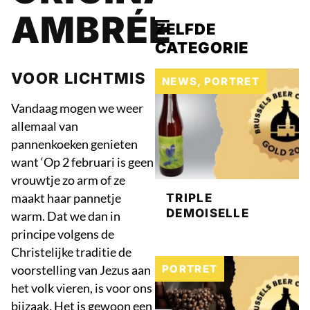
AMBRÉE
ZELFDE
CATEGORIE
VOOR LICHTMIS
NEWS
,
PORTRET
Vandaag mogen we weer
allemaal van
pannenkoeken genieten
want ‘Op 2 februari is geen
vrouwtje zo arm of ze
maakt haar pannetje
TRIPLE
DEMOISELLE
warm. Dat we dan in
principe volgens de
Christelijke traditie de
PORTRET
voorstelling van Jezus aan
het volk vieren, is voor ons
bijzaak. Het is gewoon een