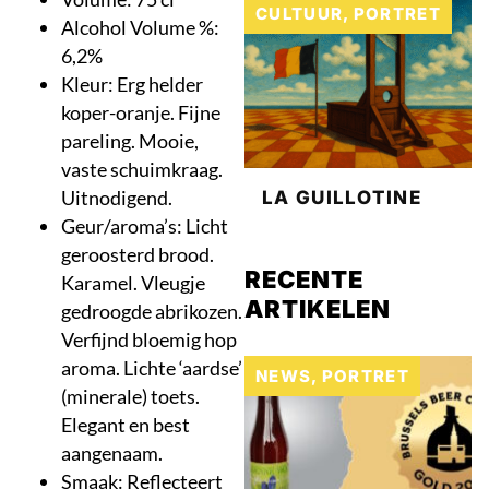
CULTUUR
,
PORTRET
Alcohol Volume %:
6,2%
Kleur: Erg helder
koper-oranje. Fijne
pareling. Mooie,
vaste schuimkraag.
Uitnodigend.
LA GUILLOTINE
Geur/aroma’s: Licht
geroosterd brood.
RECENTE
Karamel. Vleugje
ARTIKELEN
gedroogde abrikozen.
Verfijnd bloemig hop
aroma. Lichte ‘aardse’
NEWS
,
PORTRET
(minerale) toets.
Elegant en best
aangenaam.
Smaak: Reflecteert