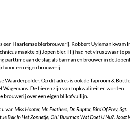
, is een Haarlemse bierbrouwerij. Robbert Uyleman kwam i
chnicus maakte bij Jopen bier. Hij had het virus zwaar te p
ng parttime aan de slag als barman en brouwer in de Jopenk
d voor een eigen brouwerij.
se Waarderpolder. Op dit adres is ook de Taproom & Bottl
l Wagemans. De bieren zijn van topkwaliteit en worden
e brouwerij over een eigen blikafvullijn.
t u van
Miss Hooter, Mr. Feathers, Dr. Raptor, Bird Of Prey, Sgt.
t Je Bek In Het Zonnetje, Oh! Buurman Wat Doet U Nu?, Joost