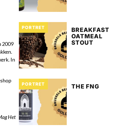
PORTRET
BREAKFAST
OATMEAL
STOUT
n 2009
akken.
erk. In
eshop
PORTRET
THE FNG
 Mag Het