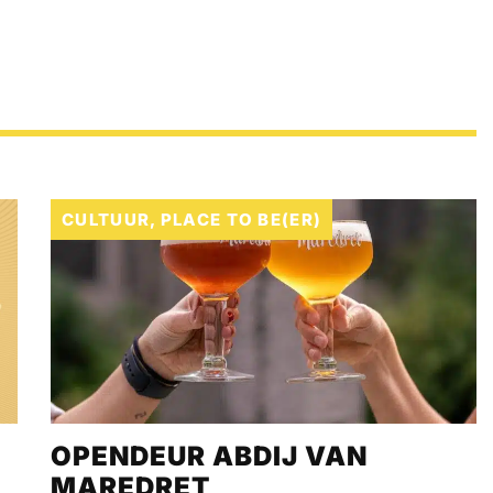
CULTUUR
,
PLACE TO BE(ER)
OPENDEUR ABDIJ VAN
MAREDRET