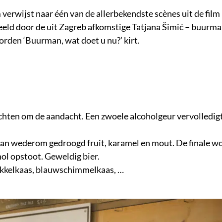
verwijst naar één van de allerbekendste scènes uit de film
peeld door de uit Zagreb afkomstige Tatjana Šimić – buurm
rden ‘Buurman, wat doet u nu?’ kirt.
hten om de aandacht. Een zwoele alcoholgeur vervolledigt
an wederom gedroogd fruit, karamel en mout. De finale w
ol opstoot. Geweldig bier.
rokkelkaas, blauwschimmelkaas, …