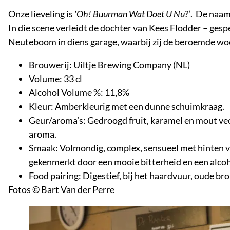
Onze lieveling is
‘Oh! Buurman Wat Doet U Nu?’
. De naam 
In die scene verleidt de dochter van Kees Flodder – ges
Neuteboom in diens garage, waarbij zij de beroemde woo
Brouwerij: Uiltje Brewing Company (NL)
Volume: 33 cl
Alcohol Volume %: 11,8%
Kleur: Amberkleurig met een dunne schuimkraag.
Geur/aroma’s: Gedroogd fruit, karamel en mout vec
aroma.
Smaak: Volmondig, complex, sensueel met hinten v
gekenmerkt door een mooie bitterheid en een alcoh
Food pairing: Digestief, bij het haardvuur, oude b
Fotos © Bart Van der Perre