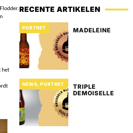
 Flodder.
RECENTE ARTIKELEN
an
PORTRET
MADELEINE
 het
NEWS
,
PORTRET
ordt
TRIPLE
DEMOISELLE