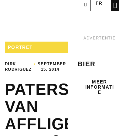
FR
OVER ONS
ADVERTENTIE
PORTRET
BIER
DIRK
•
SEPTEMBER
RODRIGUEZ
15, 2014
MEER
PATERSVAT
INFORMATI
E
VAN
AFFLIGEM