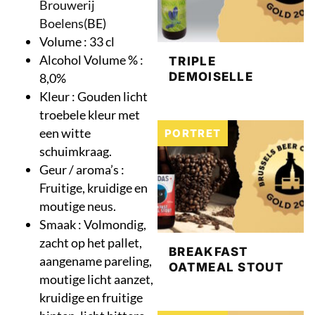
Brouwerij
Boelens(
BE)
Volume : 33 cl
Alcohol Volume % :
TRIPLE
DEMOISELLE
8,0%
Kleur : Gouden licht
troebele kleur met
een witte
PORTRET
schuimkraag.
Geur / aroma’s :
Fruitige, kruidige en
moutige neus.
Smaak : Volmondig,
zacht op het pallet,
BREAKFAST
aangename pareling,
OATMEAL STOUT
moutige licht aanzet,
kruidige en fruitige