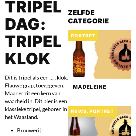
TRIPEL
ZELFDE
DAG:
CATEGORIE
TRIPEL
PORTRET
KLOK
Dit is tripel als een ….. klok.
Flauwe grap, toegegeven.
MADELEINE
Maar er zit een kern van
waarheid in. Dit bier is een
klassieke tripel, geboren in
NEWS
,
PORTRET
het Waasland.
Brouwerij :