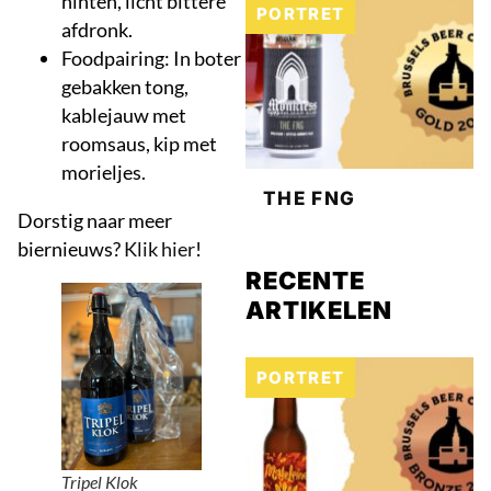
hinten, licht bittere
PORTRET
afdronk.
Foodpairing: In boter
gebakken tong,
kablejauw met
roomsaus, kip met
morieljes.
THE FNG
Dorstig naar meer
biernieuws?
Klik hier
!
RECENTE
ARTIKELEN
PORTRET
Tripel Klok