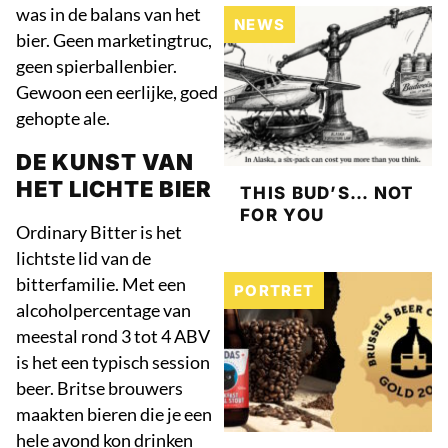
was in de balans van het
NEWS
bier. Geen marketingtruc,
geen spierballenbier.
Gewoon een eerlijke, goed
gehopte ale.
DE KUNST VAN
HET LICHTE BIER
THIS BUD’S… NOT
FOR YOU
Ordinary Bitter is het
lichtste lid van de
bitterfamilie. Met een
PORTRET
alcoholpercentage van
meestal rond 3 tot 4 ABV
is het een typisch session
beer. Britse brouwers
maakten bieren die je een
hele avond kon drinken