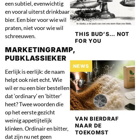
een subtiel, evenwichtig
en vooral uiterst drinkbaar
bier. Een bier voor wie wil
praten, niet voor wie wil
THIS BUD’S… NOT
schreeuwen.
FOR YOU
MARKETINGRAMP,
PUBKLASSIEKER
NEWS
Eerlijk is eerlijk: de naam
helpt ook niet echt. Wie
wil er nu een bier bestellen
dat ‘ordinary’ en ‘bitter’
heet? Twee woorden die
op het eerste gezicht
VAN BIERDRAF
weinig appetijtelijk
NAAR DE
klinken. Ordinair en bitter,
TOEKOMST
dat zijn nu net geen