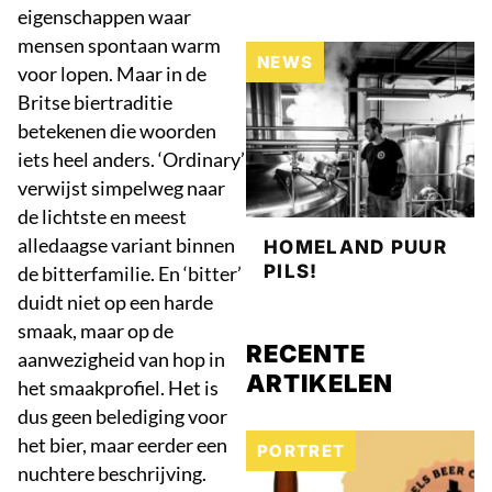
eigenschappen waar
mensen spontaan warm
NEWS
voor lopen. Maar in de
Britse biertraditie
betekenen die woorden
iets heel anders. ‘Ordinary’
verwijst simpelweg naar
de lichtste en meest
alledaagse variant binnen
HOMELAND PUUR
PILS!
de bitterfamilie. En ‘bitter’
duidt niet op een harde
smaak, maar op de
RECENTE
aanwezigheid van hop in
ARTIKELEN
het smaakprofiel. Het is
dus geen belediging voor
het bier, maar eerder een
PORTRET
nuchtere beschrijving.