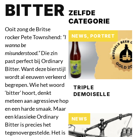
BITTER
ZELFDE
CATEGORIE
Ooit zong de Britse
NEWS
,
PORTRET
rocker Pete Townshend:
“I
wanna be
misunderstood.”
Die zin
past perfect bij Ordinary
Bitter. Want deze bierstijl
wordt al eeuwen verkeerd
begrepen. Wie het woord
TRIPLE
‘bitter’ hoort, denkt
DEMOISELLE
meteen aan agressieve hop
en een harde smaak. Maar
een klassieke Ordinary
NEWS
Bitter is precies het
tegenovergestelde. Het is