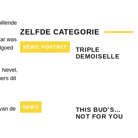
hillende
ZELFDE CATEGORIE
aar was
NEWS
,
PORTRET
ndgoed
TRIPLE
DEMOISELLE
 Nevel,
ers dit
NEWS
 van de
THIS BUD’S…
NOT FOR YOU