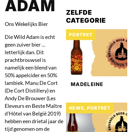
ADAM
ZELFDE
CATEGORIE
Ons Wekelijks Bier
PORTRET
Die Wild Adam is echt
geen zuiver bier …
letterlijk dan. Dit
prachtbrouwsel is
namelijk een blend van
50% appelcider en 50%
lambiek. Manu De Cort
MADELEINE
(De Cort Distillery) en
Andy De Brouwer (Les
Eleveurs en Beste Maître
NEWS
,
PORTRET
d’Hôtel van België 2019)
hebben een drietal jaar de
tijd genomen om de