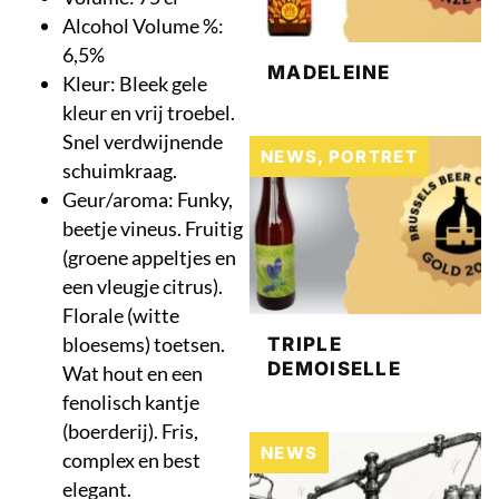
Alcohol Volume %:
6,5%
MADELEINE
Kleur: Bleek gele
kleur en vrij troebel.
Snel verdwijnende
NEWS
,
PORTRET
schuimkraag.
Geur/aroma: Funky,
beetje vineus. Fruitig
(groene appeltjes en
een vleugje citrus).
Florale (witte
bloesems) toetsen.
TRIPLE
DEMOISELLE
Wat hout en een
fenolisch kantje
(boerderij). Fris,
NEWS
complex en best
elegant.