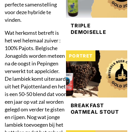
perfecte samenstelling
voor deze hybride te
vinden.
TRIPLE
DEMOISELLE
Wat herkomst betreft is
het wel helemaal zuiver :
100% Pajots. Belgische
Jonagolds worden meteen
PORTRET
na de oogst in Pepingen
verwerkt tot appelcider.
De lambiek komt uiteraard
uit het Pajottenland en het
is een 50-50 blend dat voor
een jaar op vat zal worden
BREAKFAST
gelegd om verder te gisten
OATMEAL STOUT
en rijpen. Nog wat jonge
lambiek toevoegen bij het