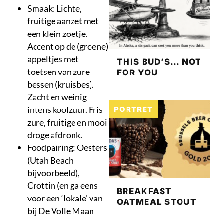
Smaak: Lichte,
fruitige aanzet met
een klein zoetje.
Accent op de (groene)
appeltjes met
THIS BUD’S… NOT
toetsen van zure
FOR YOU
bessen (kruisbes).
Zacht en weinig
intens koolzuur. Fris
PORTRET
zure, fruitige en mooi
droge afdronk.
Foodpairing: Oesters
(Utah Beach
bijvoorbeeld),
Crottin (en ga eens
BREAKFAST
voor een ‘lokale’ van
OATMEAL STOUT
bij De Volle Maan