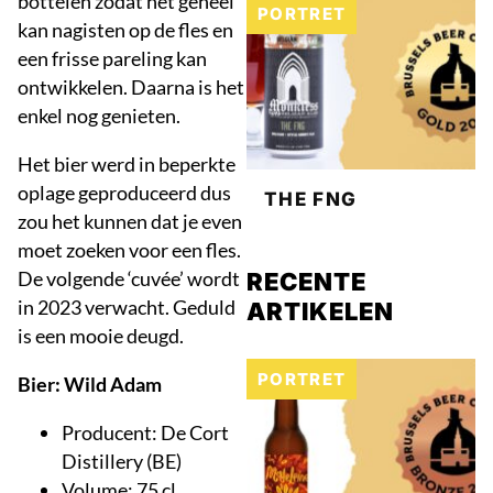
bottelen zodat het geheel
PORTRET
kan nagisten op de fles en
een frisse pareling kan
ontwikkelen. Daarna is het
enkel nog genieten.
Het bier werd in beperkte
oplage geproduceerd dus
THE FNG
zou het kunnen dat je even
moet zoeken voor een fles.
De volgende ‘cuvée’ wordt
RECENTE
in 2023 verwacht. Geduld
ARTIKELEN
is een mooie deugd.
PORTRET
Bier: Wild Adam
Producent: De Cort
Distillery (BE)
Volume: 75 cl