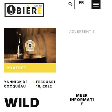
FR
ADVERTENTIE
PORTRET
BIER
YANNICK DE
•
FEBRUARI
COCQUÉAU
18, 2022
MEER
WILD
INFORMATI
E