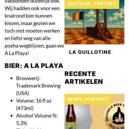
vakbonden duidelijk ook.
CULTUUR
,
PORTRET
Wij hadden ook voor een
knalrood bier kunnen
kiezen, maar gezien we
toch niet moeten werken
en liefst weg van alle
poeha wegblijven, gaan we
LA GUILLOTINE
A La Playa!
BIER: A LA PLAYA
RECENTE
Brouwerij:
ARTIKELEN
Trademark Brewing
(USA)
NEWS
,
PORTRET
Volume: 16 fl oz
(473ml)
Alcohol Volume %:
5,3%