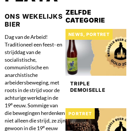
ZELFDE
ONS WEKELIJKS
CATEGORIE
BIER
NEWS
,
PORTRET
Dag van de Arbeid!
Traditioneel een feest- en
strijddag van de
socialistische,
communistische en
anarchistische
arbeidersbeweging, met
TRIPLE
roots in de strijd voor de
DEMOISELLE
achturige werkdag in de
e
19
eeuw. Sommige van
die bewegingen herdenken
PORTRET
niet alleen die strijd, ze zijn
e
gewoon in die 19
eeuw