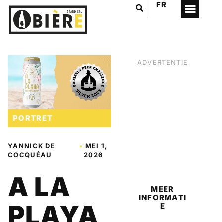
FR
ADVERTENTIE
PORTRET
YANNICK DE
•
MEI 1,
COCQUÉAU
2026
BIER
A LA
MEER
INFORMATI
PLAYA
E