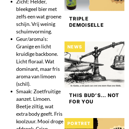
Zicht: Helder,
bleekgeel bier met
zelfs een wat groene
TRIPLE
schijn. Vrij weinig
DEMOISELLE
schuimvorming.
Geur/aroma’s:
Granige en licht
NEWS
kruidige backbone.
Licht floraal. Wat
dominant, maar fris
aroma van limoen
(schil).
Smaak: Zoetfruitige
THIS BUD’S… NOT
aanzet. Limoen.
FOR YOU
Beetje ziltig, wat
extra body geeft. Fris
koolzuur. Mooi droge
PORTRET
afdronk. Crisp.