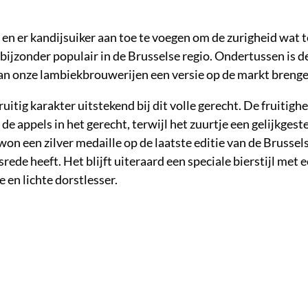
n er kandijsuiker aan toe te voegen om de zurigheid wat t
jzonder populair in de Brusselse regio. Ondertussen is de 
van onze lambiekbrouwerijen een versie op de markt brenge
tig karakter uitstekend bij dit volle gerecht. De fruitighe
e appels in het gerecht, terwijl het zuurtje een gelijkges
on een zilver medaille op de laatste editie van de Brussel
rede heeft. Het blijft uiteraard een speciale bierstijl met 
e en lichte dorstlesser.