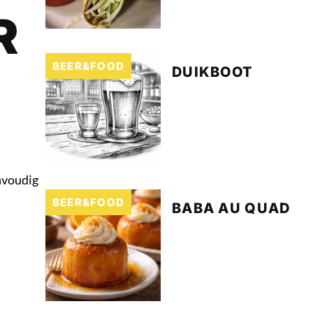
R
BEER&FOOD
DUIKBOOT
envoudig
BEER&FOOD
BABA AU QUAD