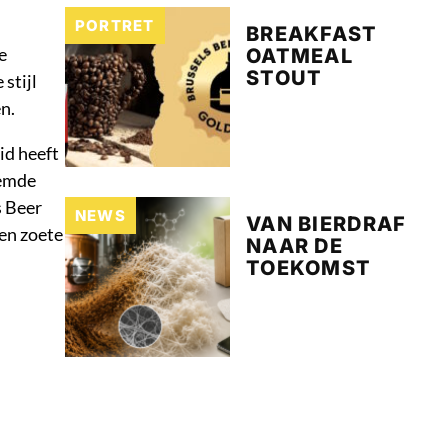
PORTRET
BREAKFAST
e
OATMEAL
STOUT
stijl
n.
id heeft
temde
s Beer
NEWS
VAN BIERDRAF
een zoete
NAAR DE
TOEKOMST