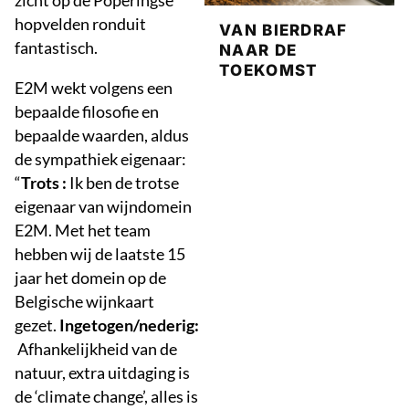
zicht op de Poperingse
hopvelden ronduit
VAN BIERDRAF
fantastisch.
NAAR DE
TOEKOMST
E2M wekt volgens een
bepaalde filosofie en
bepaalde waarden, aldus
de sympathiek eigenaar:
“
Trots :
Ik ben de trotse
eigenaar van wijndomein
E2M. Met het team
hebben wij de laatste 15
jaar het domein op de
Belgische wijnkaart
gezet.
Ingetogen/nederig:
Afhankelijkheid van de
natuur, extra uitdaging is
de ‘climate change’, alles is