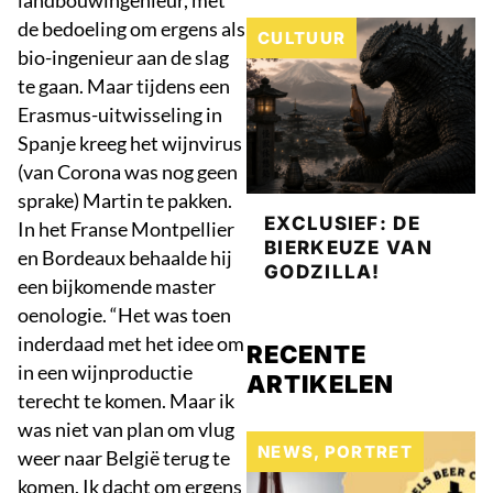
landbouwingenieur, met
de bedoeling om ergens als
CULTUUR
bio-ingenieur aan de slag
te gaan. Maar tijdens een
Erasmus-uitwisseling in
Spanje kreeg het wijnvirus
(van Corona was nog geen
sprake) Martin te pakken.
EXCLUSIEF: DE
In het Franse Montpellier
BIERKEUZE VAN
en Bordeaux behaalde hij
GODZILLA!
een bijkomende master
oenologie. “Het was toen
inderdaad met het idee om
RECENTE
in een wijnproductie
ARTIKELEN
terecht te komen. Maar ik
was niet van plan om vlug
NEWS
,
PORTRET
weer naar België terug te
komen. Ik dacht om ergens