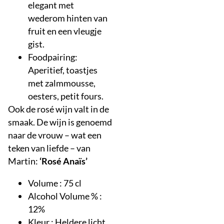
elegant met
wederom hinten van
fruit en een vleugje
gist.
Foodpairing:
Aperitief, toastjes
met zalmmousse,
oesters, petit fours.
Ook de rosé wijn valt in de
smaak. De wijn is genoemd
naar de vrouw – wat een
teken van liefde – van
Martin:
‘Rosé Anaïs’
Volume : 75 cl
Alcohol Volume % :
12%
Kleur : Heldere licht