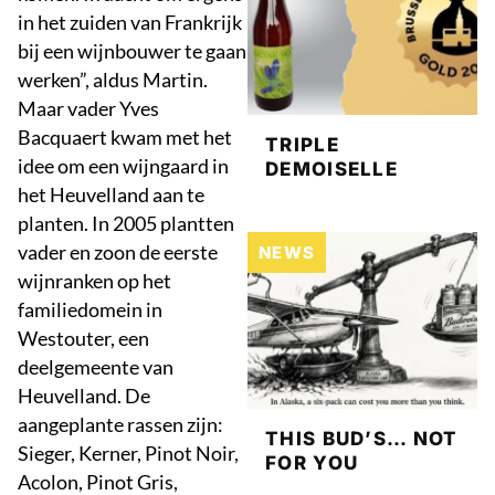
in het zuiden van Frankrijk
bij een wijnbouwer te gaan
werken”, aldus Martin.
Maar vader Yves
Bacquaert kwam met het
TRIPLE
idee om een wijngaard in
DEMOISELLE
het Heuvelland aan te
planten. In 2005 plantten
vader en zoon de eerste
NEWS
wijnranken op het
familiedomein in
Westouter, een
deelgemeente van
Heuvelland. De
aangeplante rassen zijn:
THIS BUD’S… NOT
Sieger, Kerner, Pinot Noir,
FOR YOU
Acolon, Pinot Gris,