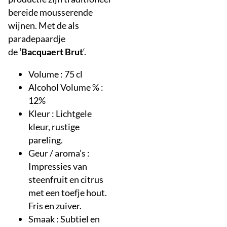
bereide mousserende
wijnen. Met de als
paradepaardje
de
‘Bacquaert Brut
‘.
Volume : 75 cl
Alcohol Volume % :
12%
Kleur : Lichtgele
kleur, rustige
pareling.
Geur / aroma’s :
Impressies van
steenfruit en citrus
met een toefje hout.
Fris en zuiver.
Smaak : Subtiel en