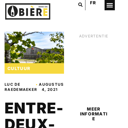
FR
ADVERTENTIE
CULTUUR
LUC DE
•
AUGUSTUS
RAEDEMAEKER
4, 2021
BIER
ENTRE-
MEER
INFORMATI
DEUX-
E