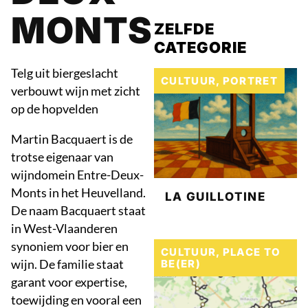
MONTS
ZELFDE
CATEGORIE
Telg uit biergeslacht
CULTUUR
,
PORTRET
verbouwt wijn met zicht
op de hopvelden
Martin Bacquaert is de
trotse eigenaar van
wijndomein Entre-Deux-
Monts in het Heuvelland.
LA GUILLOTINE
De naam Bacquaert staat
in West-Vlaanderen
synoniem voor bier en
CULTUUR
,
PLACE TO
wijn. De familie staat
BE(ER)
garant voor expertise,
toewijding en vooral een