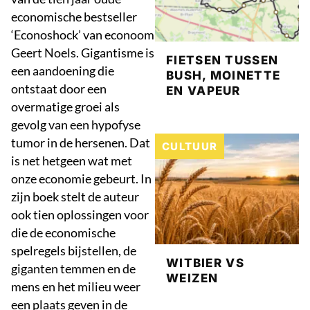
economische bestseller
‘Econoshock’ van econoom
Geert Noels. Gigantisme is
FIETSEN TUSSEN
een aandoening die
BUSH, MOINETTE
ontstaat door een
EN VAPEUR
overmatige groei als
gevolg van een hypofyse
tumor in de hersenen. Dat
CULTUUR
is net hetgeen wat met
onze economie gebeurt. In
zijn boek stelt de auteur
ook tien oplossingen voor
die de economische
spelregels bijstellen, de
WITBIER VS
giganten temmen en de
WEIZEN
mens en het milieu weer
een plaats geven in de