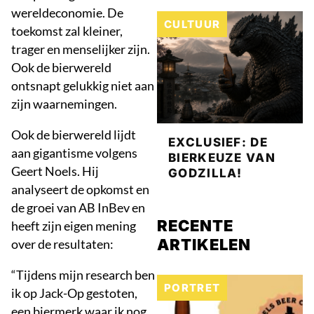
wereldeconomie. De
CULTUUR
toekomst zal kleiner,
trager en menselijker zijn.
Ook de bierwereld
ontsnapt gelukkig niet aan
zijn waarnemingen.
Ook de bierwereld lijdt
EXCLUSIEF: DE
aan gigantisme volgens
BIERKEUZE VAN
Geert Noels. Hij
GODZILLA!
analyseert de opkomst en
de groei van AB InBev en
RECENTE
heeft zijn eigen mening
ARTIKELEN
over de resultaten:
“Tijdens mijn research ben
PORTRET
ik op Jack-Op gestoten,
een biermerk waar ik nog