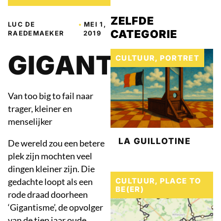
ZELFDE
LUC DE
•
MEI 1,
CATEGORIE
RAEDEMAEKER
2019
GIGANTISME
CULTUUR
,
PORTRET
Van too big to fail naar
trager, kleiner en
menselijker
LA GUILLOTINE
De wereld zou een betere
plek zijn mochten veel
dingen kleiner zijn. Die
gedachte loopt als een
CULTUUR
,
PLACE TO
BE(ER)
rode draad doorheen
‘Gigantisme’, de opvolger
van de tien jaar oude