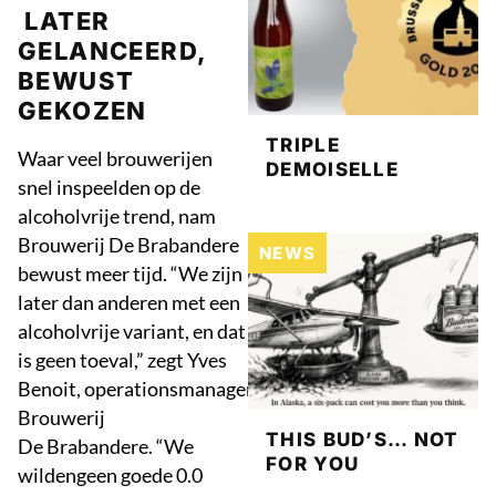
LATER
GELANCEERD,
BEWUST
GEKOZEN
TRIPLE
Waar veel brouwerijen
DEMOISELLE
snel inspeelden op de
alcoholvrije trend, nam
Brouwerij De Brabandere
NEWS
bewust meer tijd. “We zijn
later dan anderen met een
alcoholvrije variant, en dat
is geen toeval,” zegt Yves
Benoit, operationsmanagerbij
Brouwerij
THIS BUD’S… NOT
De Brabandere. “We
FOR YOU
wildengeen goede 0.0