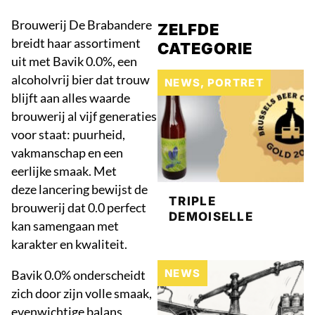
Brouwerij De Brabandere
ZELFDE
breidt haar assortiment
CATEGORIE
uit met Bavik 0.0%, een
alcoholvrij bier dat trouw
NEWS
,
PORTRET
blijft aan alles waarde
brouwerij al vijf generaties
voor staat: puurheid,
vakmanschap en een
eerlijke smaak. Met
deze lancering bewijst de
TRIPLE
brouwerij dat 0.0 perfect
DEMOISELLE
kan samengaan met
karakter en kwaliteit.
NEWS
Bavik 0.0% onderscheidt
zich door zijn volle smaak,
evenwichtige balans