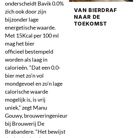
onderscheidt Bavik 0.0%
VAN BIERDRAF
zich ook door zijn
NAAR DE
bijzonder lage
TOEKOMST
energetische waarde.
Met 15Kcal per 100 ml
mag het bier
officieel bestempeld
worden als laag in
calorieën. “Dat een 0.0-
bier met zo’n vol
mondgevoel en zo’n lage
calorische waarde
mogelijk is, is vrij
uniek,” zegt Manu
Gouwy, brouweringenieur
bij Brouwerij De
Brabandere. “Het bewijst