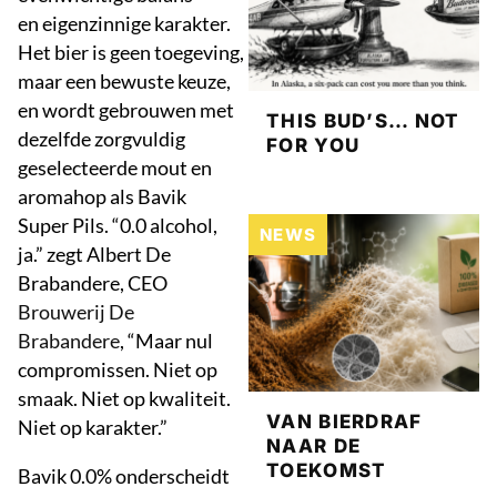
en eigenzinnige karakter.
Het bier is geen toegeving,
maar een bewuste keuze,
en wordt gebrouwen met
THIS BUD’S… NOT
dezelfde zorgvuldig
FOR YOU
geselecteerde mout en
aromahop als Bavik
Super Pils. “0.0 alcohol,
NEWS
ja.” zegt Albert De
Brabandere, CEO
Brouwerij De
Brabandere
, “Maar nul
compromissen. Niet op
smaak. Niet op kwaliteit.
VAN BIERDRAF
Niet op karakter.”
NAAR DE
TOEKOMST
Bavik 0.0% onderscheidt