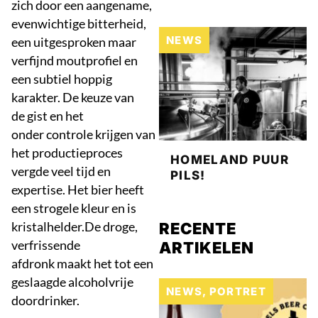
zich door een aangename,
evenwichtige bitterheid,
NEWS
een uitgesproken maar
verfijnd moutprofiel en
een subtiel hoppig
karakter. De keuze van
de gist en het
onder controle krijgen van
het productieproces
HOMELAND PUUR
vergde veel tijd en
PILS!
expertise. Het bier heeft
een strogele kleur en is
kristalhelder.De droge,
RECENTE
verfrissende
ARTIKELEN
afdronk maakt het tot een
geslaagde alcoholvrije
NEWS
,
PORTRET
doordrinker.