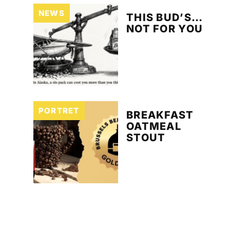
NEWS
THIS BUD’S…
NOT FOR YOU
PORTRET
BREAKFAST
OATMEAL
STOUT