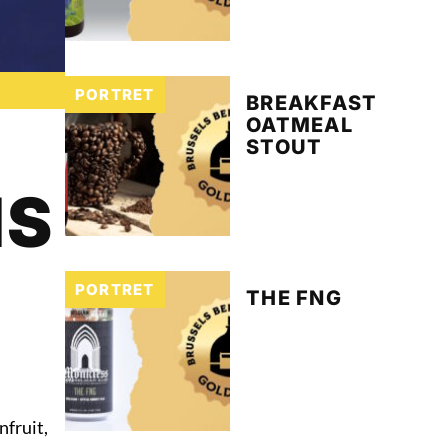
PORTRET
BREAKFAST
OATMEAL
STOUT
IS
PORTRET
THE FNG
nfruit,