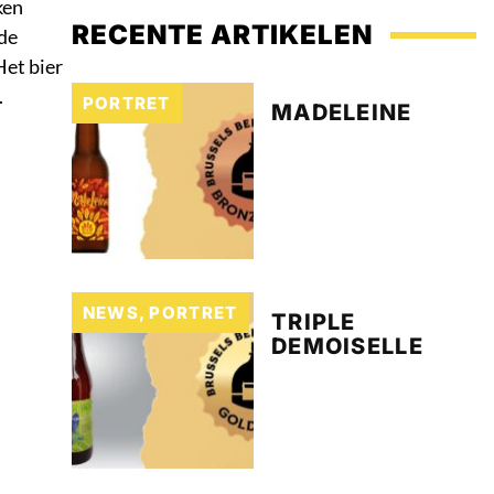
ken
RECENTE ARTIKELEN
de
Het bier
.
PORTRET
MADELEINE
NEWS
,
PORTRET
TRIPLE
DEMOISELLE