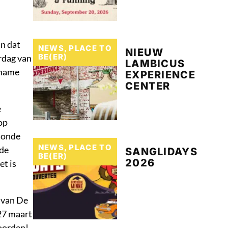
an dat
NEWS
,
PLACE TO
NIEUW
BE(ER)
rdag van
LAMBICUS
ename
EXPERIENCE
CENTER
e
op
Ronde
NEWS
,
PLACE TO
 de
SANGLIDAYS
BE(ER)
2026
et is
m van De
 27 maart
woorden!