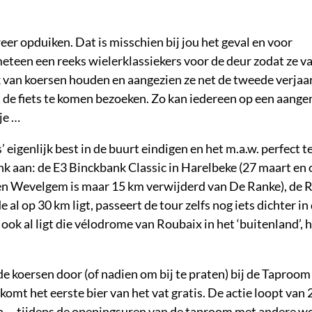
eer opduiken. Dat is misschien bij jou het geval en voor
meteen een reeks wielerklassiekers voor de deur zodat ze v
k van koersen houden en aangezien ze net de tweede verjaa
 de fiets te komen bezoeken. Zo kan iedereen op een aang
je …
’ eigenlijk best in de buurt eindigen en het m.a.w. perfect t
 aan: de E3 Binckbank Classic in Harelbeke (27 maart en 
n Wevelgem is maar 15 km verwijderd van De Ranke), de 
l op 30 km ligt, passeert de tour zelfs nog iets dichter in
ook al ligt die vélodrome van Roubaix in het ‘buitenland’, h
de koersen door (of nadien om bij te praten) bij de Taproo
komt het eerste bier van het vat gratis. De actie loopt van
agen … tijdens de openingsuren van de taproom met andere 