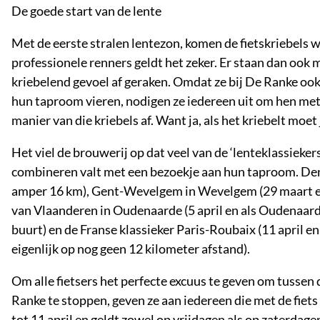
De goede start van de lente
Met de eerste stralen lentezon, komen de fietskriebels w
professionele renners geldt het zeker. Er staan dan ook 
kriebelend gevoel af geraken. Omdat ze bij De Ranke oo
hun taproom vieren, nodigen ze iedereen uit om hen met
manier van die kriebels af. Want ja, als het kriebelt moet 
Het viel de brouwerij op dat veel van de ‘lenteklassiekers
combineren valt met een bezoekje aan hun taproom. Denk
amper 16 km), Gent-Wevelgem in Wevelgem (29 maart e
van Vlaanderen in Oudenaarde (5 april en als Oudenaarde a
buurt) en de Franse klassieker Paris-Roubaix (11 april en 
eigenlijk op nog geen 12 kilometer afstand).
Om alle fietsers het perfecte excuus te geven om tussen 
Ranke te stoppen, geven ze aan iedereen die met de fiets 
tot 11 april en geldt zowel op vrijdagen als op zaterd