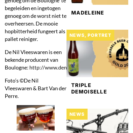
genoeg om de Boulogne te
begeleiden en ingetogen
MADELEINE
genoeg om de worst niet te
overheersen. De mooie
hopbitterheid fungeert als
NEWS
,
PORTRET
pallet reiniger.
De Nil Vleeswaren is een
bekende producent van
Boulogne:
http://www.denilvleeswaren.be/
Foto’s ©De Nil
TRIPLE
Vleeswaren & Bart Van der
DEMOISELLE
Perre.
NEWS