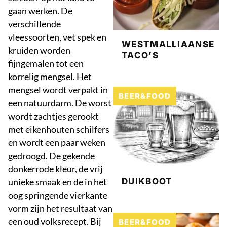
gaan werken. De
verschillende
vleessoorten, vet spek en
WESTMALLIAANSE
kruiden worden
TACO’S
fijngemalen tot een
korrelig mengsel. Het
mengsel wordt verpakt in
BEER&FOOD
een natuurdarm. De worst
wordt zachtjes gerookt
met eikenhouten schilfers
en wordt een paar weken
gedroogd. De gekende
donkerrode kleur, de vrij
DUIKBOOT
unieke smaak en de in het
oog springende vierkante
vorm zijn het resultaat van
een oud volksrecept. Bij
BEER&FOOD