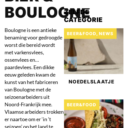
BOULOGNE
ZELFDE
CATEGORIE
Boulogne is een antieke
BEER&FOOD
,
NEWS
benaming voor gedroogde
worst die bereid wordt
met varkensvlees,
ossenvlees en…
paardevlees. Een dikke
eeuw geleden kwam de
NOEDELSLAATJE
kunst van het fabriceren
van Boulogne met de
seizoenarbeiders uit
Noord-Frankrijk mee.
BEER&FOOD
Vlaamse arbeiders trokken
er naartoe om er ‘in ’t
seizoen’ op het land te