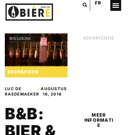
FR
ADVERTENTIE
BEER&FOOD
LUC DE
•
AUGUSTUS
RAEDEMAEKER
16, 2018
BIER
B&B:
MEER
INFORMATI
BIER &
E