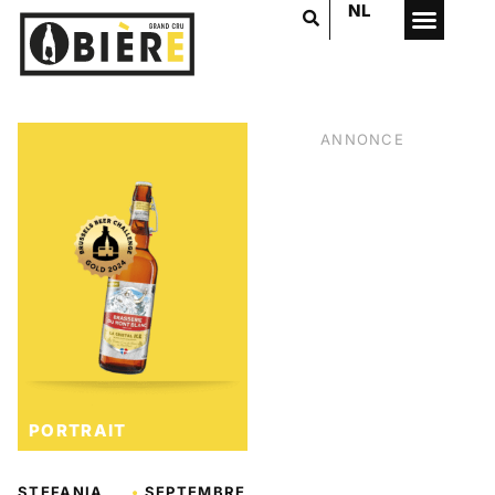
NL
ANNONCE
PORTRAIT
VOTRE PUB
ICI
STEFANIA
•
SEPTEMBRE