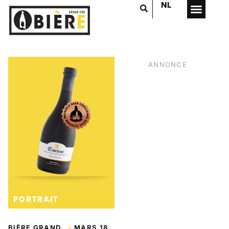
NL
ANNONCE
PORTRAIT
VOTRE PUB
ICI
BIÈRE GRAND
•
MARS 18,