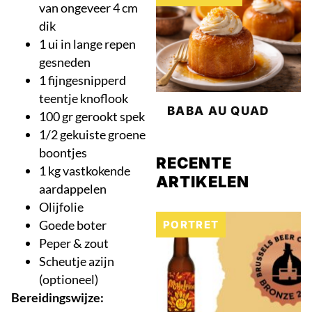
van ongeveer 4 cm
dik
1 ui in lange repen
gesneden
1 fijngesnipperd
teentje knoflook
BABA AU QUAD
100 gr gerookt spek
1/2 gekuiste groene
boontjes
RECENTE
1 kg vastkokende
ARTIKELEN
aardappelen
Olijfolie
Goede boter
PORTRET
Peper & zout
Scheutje azijn
(optioneel)
Bereidingswijze: