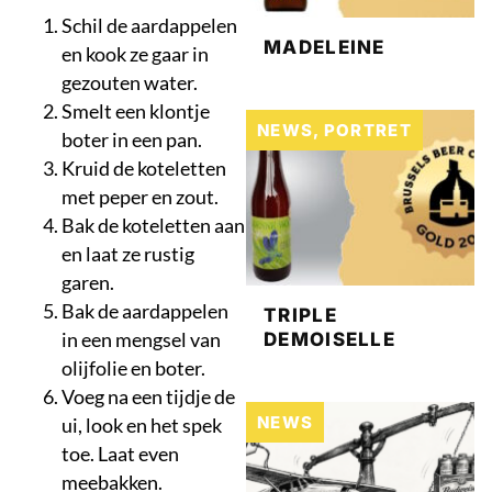
Schil de aardappelen
MADELEINE
en kook ze gaar in
gezouten water.
Smelt een klontje
NEWS
,
PORTRET
boter in een pan.
Kruid de koteletten
met peper en zout.
Bak de koteletten aan
en laat ze rustig
garen.
Bak de aardappelen
TRIPLE
in een mengsel van
DEMOISELLE
olijfolie en boter.
Voeg na een tijdje de
NEWS
ui, look en het spek
toe. Laat even
meebakken.