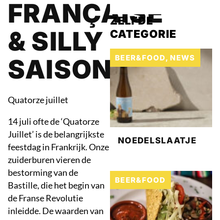
FRANÇAISE
ZELFDE
& SILLY
CATEGORIE
BEER&FOOD
,
NEWS
SAISON
Quatorze juillet
14 juli ofte de ‘Quatorze
Juillet’ is de belangrijkste
NOEDELSLAATJE
feestdag in Frankrijk. Onze
zuiderburen vieren de
bestorming van de
BEER&FOOD
Bastille, die het begin van
de Franse Revolutie
inleidde. De waarden van