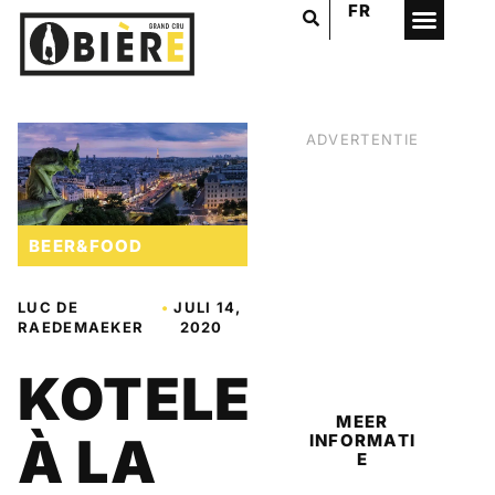
FR
ADVERTENTIE
BEER&FOOD
LUC DE
•
JULI 14,
RAEDEMAEKER
2020
BIER
KOTELET
MEER
À LA
INFORMATI
E