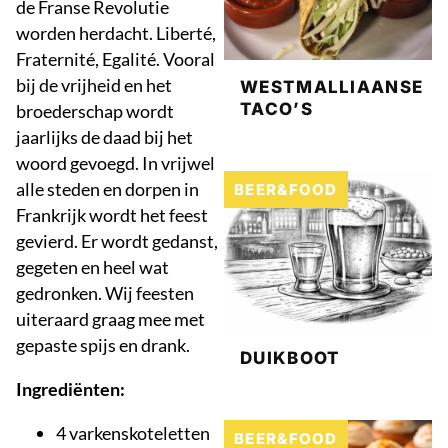
de Franse Revolutie
worden herdacht. Liberté,
Fraternité, Egalité. Vooral
bij de vrijheid en het
WESTMALLIAANSE
TACO’S
broederschap wordt
jaarlijks de daad bij het
woord gevoegd. In vrijwel
alle steden en dorpen in
BEER&FOOD
Frankrijk wordt het feest
gevierd. Er wordt gedanst,
gegeten en heel wat
gedronken. Wij feesten
uiteraard graag mee met
gepaste spijs en drank.
DUIKBOOT
Ingrediënten:
4 varkenskoteletten
BEER&FOOD