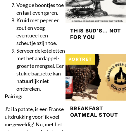
Voeg de boontjes toe
en laat even garen.
Kruid met peper en
zout en voeg
THIS BUD’S… NOT
eventueel een
FOR YOU
scheutje azijn toe.
Serveer de koteletten
met het aardappel-
PORTRET
groente mengsel. Een
stukje baguette kan
natuurlijk niet
ontbreken.
Pairing:
BREAKFAST
J’ai la patate, is een Franse
OATMEAL STOUT
uitdrukking voor ‘ik voel
me geweldig’. Nu, met het