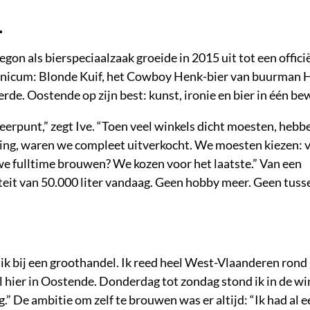
L
gon als bierspeciaalzaak groeide in 2015 uit tot een offici
unicum: Blonde Kuif, het Cowboy Henk-bier van buurman 
erde. Oostende op zijn best: kunst, ironie en bier in één be
eerpunt,” zegt Ive. “Toen veel winkels dicht moesten, heb
ing, waren we compleet uitverkocht. We moesten kiezen: v
e fulltime brouwen? We kozen voor het laatste.” Van een
citeit van 50.000 liter vandaag. Geen hobby meer. Geen tuss
on ik bij een groothandel. Ik reed heel West-Vlaanderen rond
el hier in Oostende. Donderdag tot zondag stond ik in de wi
” De ambitie om zelf te brouwen was er altijd: “Ik had al 