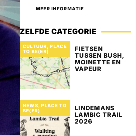
MEER INFORMATIE
ZELFDE CATEGORIE
CULTUUR
,
PLACE
FIETSEN
TO BE(ER)
TUSSEN BUSH,
MOINETTE EN
VAPEUR
NEWS
,
PLACE TO
LINDEMANS
BE(ER)
LAMBIC TRAIL
2026