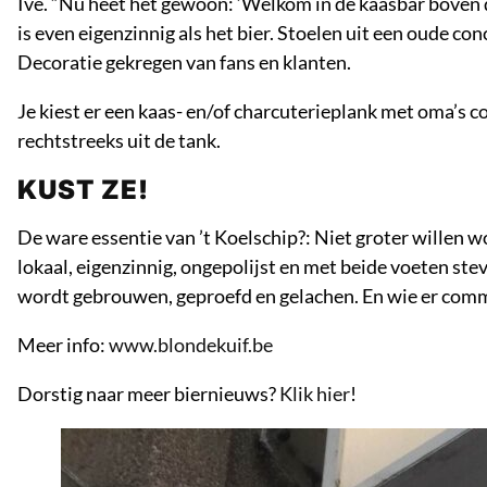
Ive. “Nu heet het gewoon: ‘Welkom in de kaasbar boven d
is even eigenzinnig als het bier. Stoelen uit een oude co
Decoratie gekregen van fans en klanten.
Je kiest er een kaas- en/of charcuterieplank met oma’s c
rechtstreeks uit de tank.
KUST ZE!
De ware essentie van ’t Koelschip?: Niet groter willen w
lokaal, eigenzinnig, ongepolijst en met beide voeten st
wordt gebrouwen, geproefd en gelachen. En wie er comm
Meer info:
www.blondekuif.be
Dorstig naar meer biernieuws?
Klik hier
!