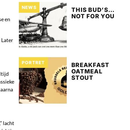
NEWS
THIS BUD’S…
NOT FOR YOU
se en
 Later
PORTRET
BREAKFAST
OATMEAL
tijd
STOUT
assieke
daarna
” lacht