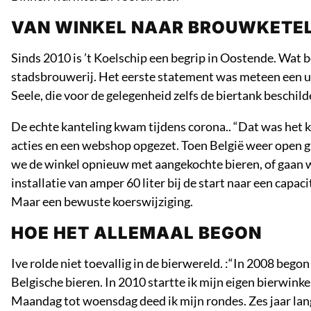
VAN WINKEL NAAR BROUWKETE
Sinds 2010 is ’t Koelschip een begrip in Oostende. Wat be
stadsbrouwerij. Het eerste statement was meteen een 
Seele, die voor de gelegenheid zelfs de biertank beschild
De echte kanteling kwam tijdens corona.. “Dat was het k
acties en een webshop opgezet. Toen België weer open g
we de winkel opnieuw met aangekochte bieren, of gaan w
installatie van amper 60 liter bij de start naar een capa
Maar een bewuste koerswijziging.
HOE HET ALLEMAAL BEGON
Ive rolde niet toevallig in de bierwereld. :“In 2008 beg
Belgische bieren. In 2010 startte ik mijn eigen bierwink
Maandag tot woensdag deed ik mijn rondes. Zes jaar lang.