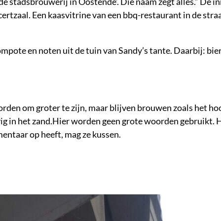
e stadsbrouwerij in Oostende’. Die naam zegt alles.” De in
ncertzaal. Een kaasvitrine van een bbq-restaurant in de straa
ompote en noten uit de tuin van Sandy’s tante. Daarbij: bie
orden om groter te zijn, maar blijven brouwen zoals het ho
evig in het zand.Hier worden geen grote woorden gebruikt. 
entaar op heeft, mag ze kussen.