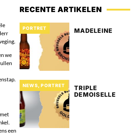
RECENTE ARTIKELEN
ële
PORTRET
MADELEINE
Herr
weging.
ben we
ullen
enstap.
NEWS
,
PORTRET
TRIPLE
DEMOISELLE
 met
nkel.
eens een