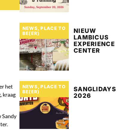
NEWS
,
PLACE TO
NIEUW
BE(ER)
LAMBICUS
EXPERIENCE
CENTER
er het
NEWS
,
PLACE TO
SANGLIDAYS
BE(ER)
g, kraag
2026
uw Sandy
ter.