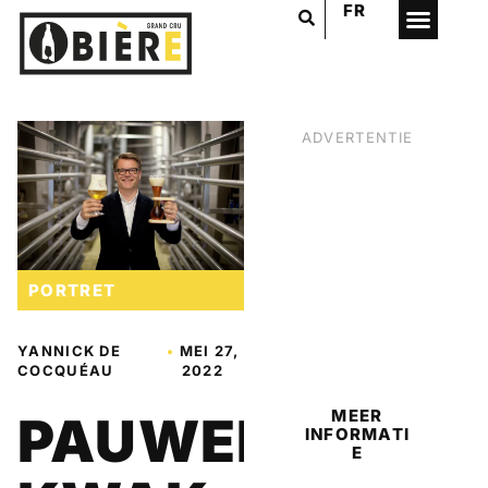
FR
ADVERTENTIE
PORTRET
BIER
YANNICK DE
•
MEI 27,
COCQUÉAU
2022
MEER
PAUWELS
INFORMATI
E