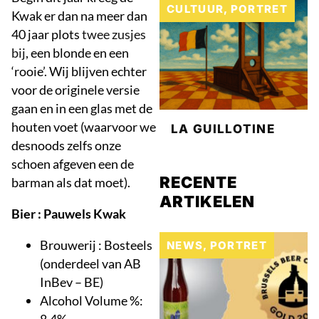
CULTUUR
,
PORTRET
Kwak er dan na meer dan
40 jaar plots
twee zusjes
bij
, een blonde en een
‘rooie’. Wij blijven echter
voor de originele versie
gaan en in een glas met de
houten voet (waarvoor we
LA GUILLOTINE
desnoods zelfs onze
schoen afgeven een de
RECENTE
barman als dat moet).
ARTIKELEN
Bier : Pauwels Kwak
Brouwerij : Bosteels
NEWS
,
PORTRET
(onderdeel van AB
InBev – BE)
Alcohol Volume %: