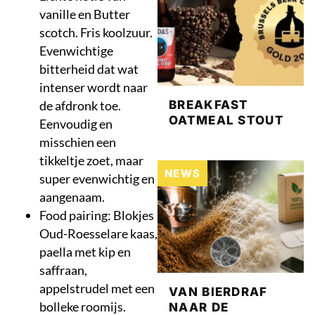
vanille en Butter
scotch. Fris koolzuur.
Evenwichtige
bitterheid dat wat
intenser wordt naar
BREAKFAST
de afdronk toe.
OATMEAL STOUT
Eenvoudig en
misschien een
tikkeltje zoet, maar
NEWS
super evenwichtig en
aangenaam.
Food pairing: Blokjes
Oud-Roesselare kaas,
paella met kip en
saffraan,
appelstrudel met een
VAN BIERDRAF
bolleke roomijs.
NAAR DE