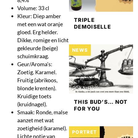
8,4%
Volume: 33 cl
Kleur: Diep amber
TRIPLE
met een wat oranje
DEMOISELLE
gloed. Erg helder.
Dikke, romige en licht
gekleurde (beige)
NEWS
schuimkraag.
Geur/Aroma’s:
Zoetig. Karamel.
Fruitig (abrikoos,
blonde krenten).
Kruidige toets
THIS BUD’S… NOT
(kruidnagel).
FOR YOU
Smaak: Ronde, malse
aanzet met wat
zoetigheid (karamel).
PORTRET
Lichte notie van