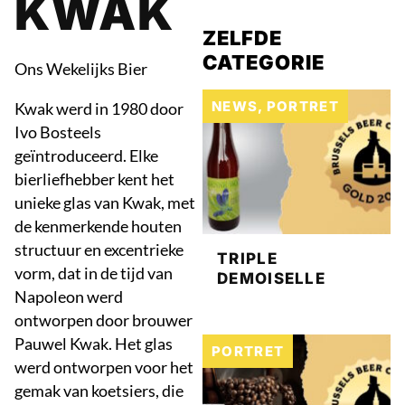
KWAK
ZELFDE
CATEGORIE
Ons Wekelijks Bier
NEWS
,
PORTRET
Kwak werd in 1980 door
Ivo Bosteels
geïntroduceerd. Elke
bierliefhebber kent het
unieke glas van Kwak, met
de kenmerkende houten
structuur en excentrieke
TRIPLE
vorm, dat in de tijd van
DEMOISELLE
Napoleon werd
ontworpen door brouwer
Pauwel Kwak. Het glas
PORTRET
werd ontworpen voor het
gemak van koetsiers, die