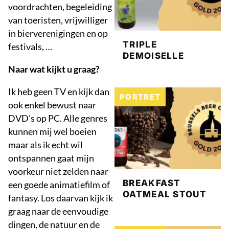
voordrachten, begeleiding
van toeristen, vrijwilliger
in bierverenigingen en op
TRIPLE
festivals, …
DEMOISELLE
Naar wat kijkt u graag?
Ik heb geen TV en kijk dan
PORTRET
ook enkel bewust naar
DVD’s op PC. Alle genres
kunnen mij wel boeien
maar als ik echt wil
ontspannen gaat mijn
voorkeur niet zelden naar
BREAKFAST
een goede animatiefilm of
OATMEAL STOUT
fantasy. Los daarvan kijk ik
graag naar de eenvoudige
dingen, de natuur en de