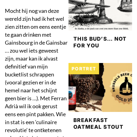
Mocht hij nog van deze
wereld zijn had ik het wel
zien zitten om eens eentje
te gaan drinken met
THIS BUD’S… NOT
Gainsbourg in de Gainsbar
FOR YOU
… zou wel iets geweest
zijn, maar kan ik alvast
definitief van mijn
PORTRET
bucketlist schrappen
(vooral gezien er in de
hemel naar het schijnt
geen bier is …). Met Ferran
Adrià wil ik ook gerust
eens een pint pakken. Wie
BREAKFAST
in stat is een ‘culinaire
OATMEAL STOUT
revolutie’ te ontketenen