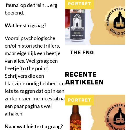
PORTRET
‘fauna’ op de trein … erg
boeiend.
Wat leest u graag?
Vooral psychologische
en/of historische trillers,
THE FNG
maar eigenlijk een beetje
van alles. Wel graag een
beetje ‘to the point’.
RECENTE
Schrijvers die een
ARTIKELEN
bladzijde nodig hebben om
iets te zeggen dat op in een
zin kon, zien me meestal na
PORTRET
een paar pagina’s wel
afhaken.
Naar wat luistert u graag?