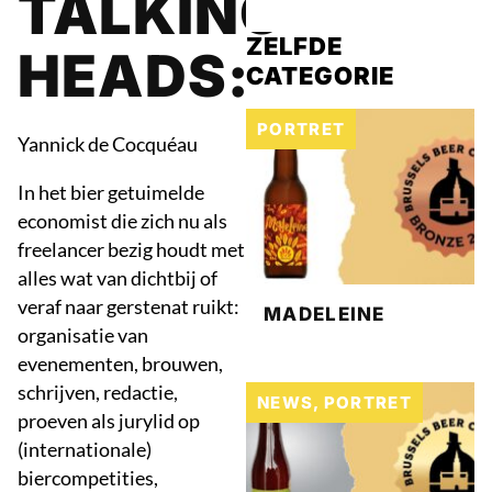
TALKING
ZELFDE
HEADS:
CATEGORIE
PORTRET
Yannick de Cocquéau
In het bier getuimelde
economist die zich nu als
freelancer bezig houdt met
alles wat van dichtbij of
veraf naar gerstenat ruikt:
MADELEINE
organisatie van
evenementen, brouwen,
schrijven, redactie,
NEWS
,
PORTRET
proeven als jurylid op
(internationale)
biercompetities,