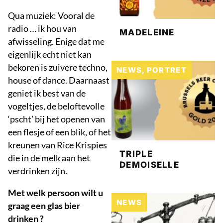
Qua muziek: Vooral de
radio … ik hou van
MADELEINE
afwisseling. Enige dat me
eigenlijk echt niet kan
bekoren is zuivere techno,
NEWS
,
PORTRET
house of dance. Daarnaast
geniet ik best van de
vogeltjes, de beloftevolle
‘pscht’ bij het openen van
een flesje of een blik, of het
kreunen van Rice Krispies
TRIPLE
die in de melk aan het
DEMOISELLE
verdrinken zijn.
Met welk persoon wilt u
NEWS
graag een glas bier
drinken ?