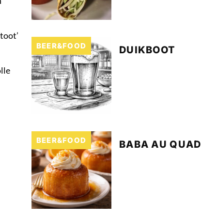
n
toot’
BEER&FOOD
DUIKBOOT
lle
BEER&FOOD
BABA AU QUAD