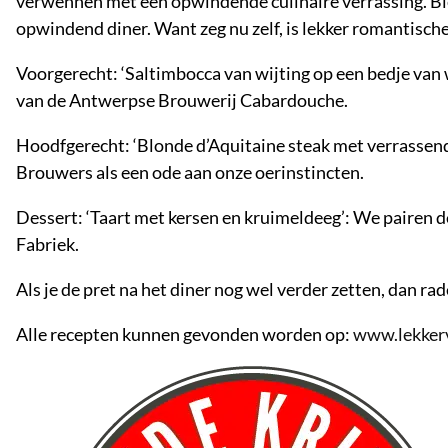
verwennen met een opwindende culinaire verrassing. Bier
opwindend diner. Want zeg nu zelf, is lekker romantische
Voorgerecht: ‘Saltimbocca van wijting op een bedje van 
van de Antwerpse Brouwerij Cabardouche.
Hoodfgerecht: ‘Blonde d’Aquitaine steak met verrassend
Brouwers als een ode aan onze oerinstincten.
Dessert: ‘Taart met kersen en kruimeldeeg’: We pairen d
Fabriek.
Als je de pret na het diner nog wel verder zetten, dan ra
Alle recepten kunnen gevonden worden op:
www.lekker