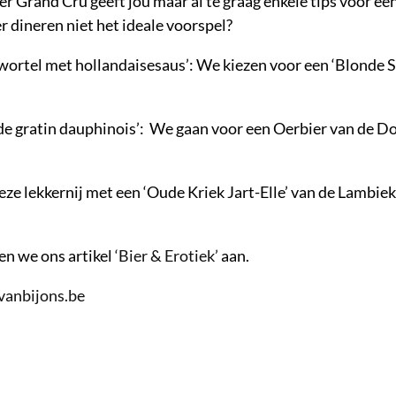
 Grand Cru geeft jou maar al te graag enkele tips voor ee
r dineren niet het ideale voorspel?
wortel met hollandaisesaus’: We kiezen voor een ‘Blonde S
e gratin dauphinois’: We gaan voor een Oerbier van de Do
eze lekkernij met een ‘Oude Kriek Jart-Elle’ van de Lambiek
den we ons artikel
‘Bier & Erotiek’
aan.
vanbijons.be