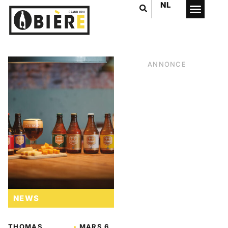
NL
ANNONCE
NEWS
VOTRE PUB
ICI
THOMAS
•
MARS 6,