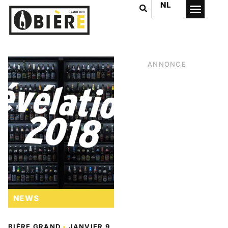
NL
ANNONCE
NEWS
VOTRE PUB
ICI
BIÈRE GRAND
•
JANVIER 9,