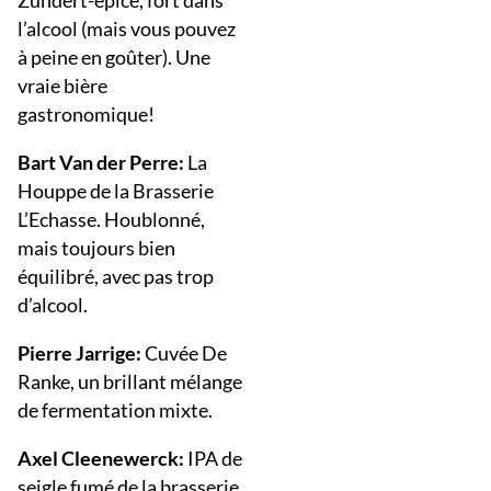
Zundert-épicé, fort dans
l’alcool (mais vous pouvez
à peine en goûter). Une
vraie bière
gastronomique!
Bart Van der Perre:
La
Houppe de la Brasserie
L’Echasse. Houblonné,
mais toujours bien
équilibré, avec pas trop
d’alcool.
Pierre Jarrige:
Cuvée De
Ranke, un brillant mélange
de fermentation mixte.
Axel Cleenewerck:
IPA de
seigle fumé de la brasserie