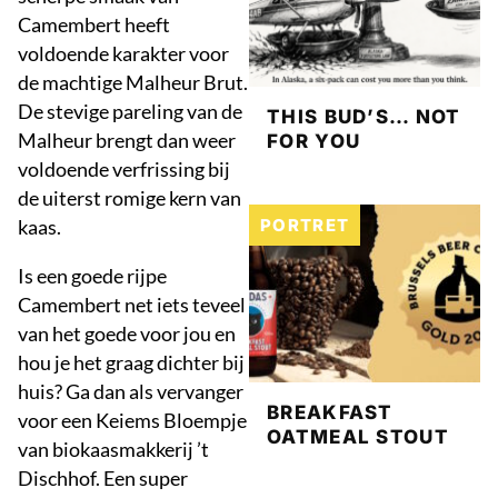
Camembert heeft
voldoende karakter voor
de machtige Malheur Brut.
De stevige pareling van de
THIS BUD’S… NOT
Malheur brengt dan weer
FOR YOU
voldoende verfrissing bij
de uiterst romige kern van
kaas.
PORTRET
Is een goede rijpe
Camembert net iets teveel
van het goede voor jou en
hou je het graag dichter bij
huis? Ga dan als vervanger
BREAKFAST
voor een Keiems Bloempje
OATMEAL STOUT
van biokaasmakkerij ’t
Dischhof. Een super