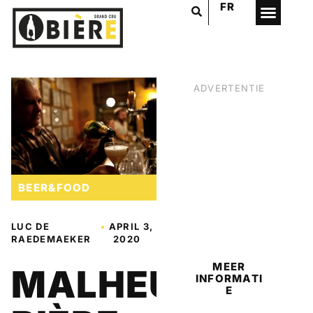
FR
ADVERTENTIE
BEER&FOOD
BIER
LUC DE
•
APRIL 3,
RAEDEMAEKER
2020
MEER
MALHEUR
INFORMATI
E