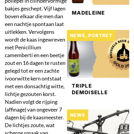
pollepel in cilindervormige
bakjes geschept. Vijf lagen
MADELEINE
boven elkaar die men dan
een nachtje spontaan laat
uitlekken. Vervolgens
NEWS
,
PORTRET
wordt de kaas ingewreven
met Penicillium
camemberti en een beetje
zout en 16 dagen te rusten
gelegd tot er een zachte
ivoorwitte kern ontstaat
met een donsachtig witte,
TRIPLE
DEMOISELLE
lichtje gezouten korst.
Nadien volgt de rijping
(affinage) van ongeveer 7
NEWS
dagen bij de kaasmeester.
De lichtjes zoute, wat
scherpe smaak van