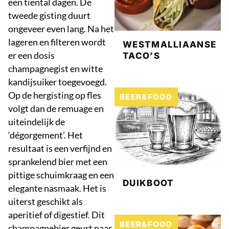
een tiental dagen. De
tweede gisting duurt
ongeveer even lang. Na het
lageren en filteren wordt
WESTMALLIAANSE
er een dosis
TACO’S
champagnegist en witte
kandijsuiker toegevoegd.
Op de hergisting op fles
BEER&FOOD
volgt dan de remuage en
uiteindelijk de
‘dégorgement’. Het
resultaat is een verfijnd en
sprankelend bier met een
pittige schuimkraag en een
DUIKBOOT
elegante nasmaak. Het is
uiterst geschikt als
aperitief of digestief. Dit
BEER&FOOD
champagnebier geurt naar