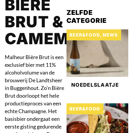
BIÈRE
ZELFDE
BRUT &
CATEGORIE
CAMEMBERT
BEER&FOOD
,
NEWS
Malheur Bière Brut is een
exclusief bier met 11%
alcoholvolume van de
brouwerij De Landtsheer
NOEDELSLAATJE
in Buggenhout. Zo’n Bière
Brut doorloopt het hele
productieproces van een
BEER&FOOD
echte Champagne. Het
basisbier ondergaat een
eerste gisting gedurende