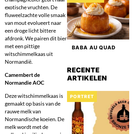
exotische vruchten. De
fluweelzachte volle smaak
van mout evolueert naar
een droge licht bittere
afdronk. We pairen dit bier
met een pittige
BABA AU QUAD
witschimmelkaas uit
Normandië.
RECENTE
Camembert de
ARTIKELEN
Normandie AOC
Deze witschimmelkaas is
PORTRET
gemaakt op basis van de
rauwe melk van
Normandische koeien. De
melk wordt met de