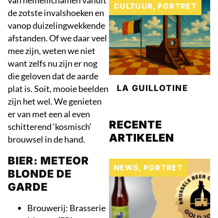
CULTUUR
,
PORTRET
de zotste invalshoeken en
vanop duizelingwekkende
afstanden. Of we daar veel
mee zijn, weten we niet
want zelfs nu zijn er nog
die geloven dat de aarde
plat is. Soit, mooie beelden
LA GUILLOTINE
zijn het wel. We genieten
er van met een al even
RECENTE
schitterend ‘kosmisch’
ARTIKELEN
brouwsel in de hand.
BIER: METEOR
NEWS
,
PORTRET
BLONDE DE
GARDE
Brouwerij: Brasserie