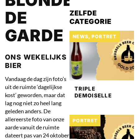
BLONDE
DE
ZELFDE
CATEGORIE
GARDE
NEWS
,
PORTRET
ONS WEKELIJKS
BIER
Vandaag de dag zijn foto’s
uit de ruimte ‘dagelijkse
TRIPLE
kost’ geworden, maar dat
DEMOISELLE
lag nog niet zo heel lang
geleden anders. De
allereerste foto van onze
PORTRET
aarde vanuit de ruimte
dateert pas van 24 oktober