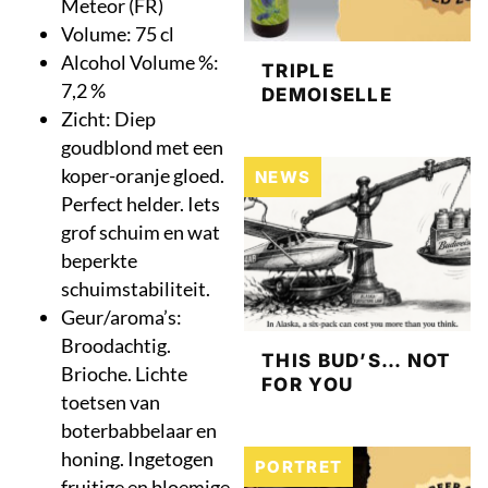
Meteor (FR)
Volume: 75 cl
Alcohol Volume %:
TRIPLE
7,2 %
DEMOISELLE
Zicht: Diep
goudblond met een
koper-oranje gloed.
NEWS
Perfect helder. Iets
grof schuim en wat
beperkte
schuimstabiliteit.
Geur/aroma’s:
Broodachtig.
THIS BUD’S… NOT
Brioche. Lichte
FOR YOU
toetsen van
boterbabbelaar en
honing. Ingetogen
PORTRET
fruitige en bloemige