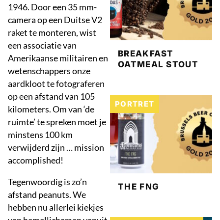
1946. Door een 35 mm-
camera op een Duitse V2
raket te monteren, wist
een associatie van
BREAKFAST
Amerikaanse militairen en
OATMEAL STOUT
wetenschappers onze
aardkloot te fotograferen
op een afstand van 105
PORTRET
kilometers. Om van ‘de
ruimte’ te spreken moet je
minstens 100 km
verwijderd zijn … mission
accomplished!
Tegenwoordig is zo’n
THE FNG
afstand peanuts. We
hebben nu allerlei kiekjes
van hemellichamen vanuit