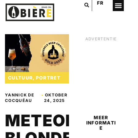
FR
ADVERTENTIE
CULTUUR
,
PORTRET
YANNICK DE
•
OKTOBER
BIER
COCQUÉAU
24, 2025
METEOR
MEER
INFORMATI
E