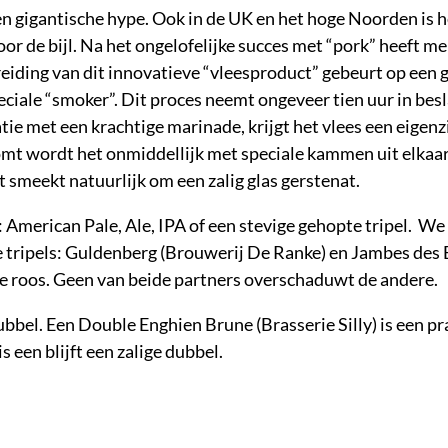
 een gigantische hype. Ook in de UK en het hoge Noorden is h
or de bijl. Na het ongelofelijke succes met “pork” heeft m
eiding van dit innovatieve “vleesproduct” gebeurt op een 
ciale “smoker”. Dit proces neemt ongeveer tien uur in besl
ie met een krachtige marinade, krijgt het vlees een eigenz
omt wordt het onmiddellijk met speciale kammen uit elkaa
t smeekt natuurlijk om een zalig glas gerstenat.
 American Pale, Ale, IPA of een stevige gehopte tripel. We
re tripels: Guldenberg (Brouwerij De Ranke) en Jambes des 
n de roos. Geen van beide partners overschaduwt de andere.
bel. Een Double Enghien Brune (Brasserie Silly) is een pr
s een blijft een zalige dubbel.