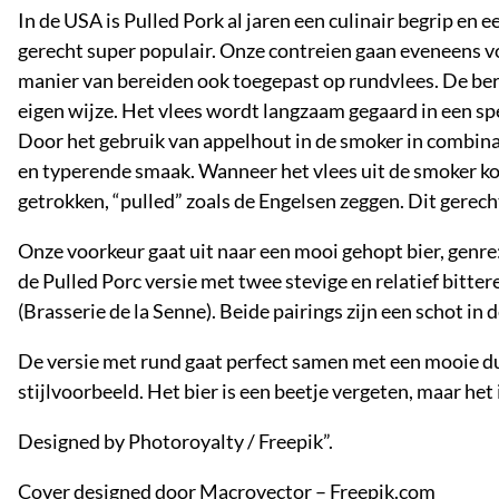
In de USA is Pulled Pork al jaren een culinair begrip en
gerecht super populair. Onze contreien gaan eveneens vo
manier van bereiden ook toegepast op rundvlees. De ber
eigen wijze. Het vlees wordt langzaam gegaard in een spe
Door het gebruik van appelhout in de smoker in combinat
en typerende smaak. Wanneer het vlees uit de smoker k
getrokken, “pulled” zoals de Engelsen zeggen. Dit gerech
Onze voorkeur gaat uit naar een mooi gehopt bier, genre:
de Pulled Porc versie met twee stevige en relatief bitte
(Brasserie de la Senne). Beide pairings zijn een schot i
De versie met rund gaat perfect samen met een mooie dub
stijlvoorbeeld. Het bier is een beetje vergeten, maar het i
Designed by Photoroyalty / Freepik”.
Cover designed door Macrovector – Freepik.com