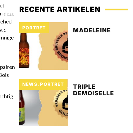
et
RECENTE ARTIKELEN
en deze
geheel
PORTRET
ag.
MADELEINE
innige
r
 pairen
Bois
NEWS
,
PORTRET
TRIPLE
DEMOISELLE
achtig