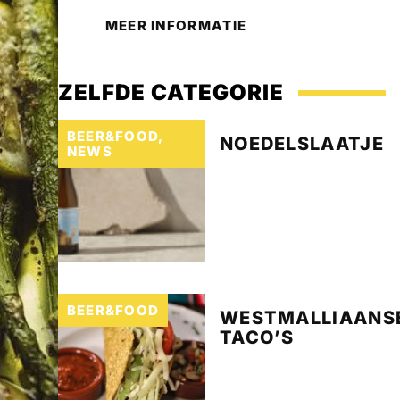
MEER INFORMATIE
ZELFDE CATEGORIE
BEER&FOOD
,
NOEDELSLAATJE
NEWS
BEER&FOOD
WESTMALLIAANS
TACO’S