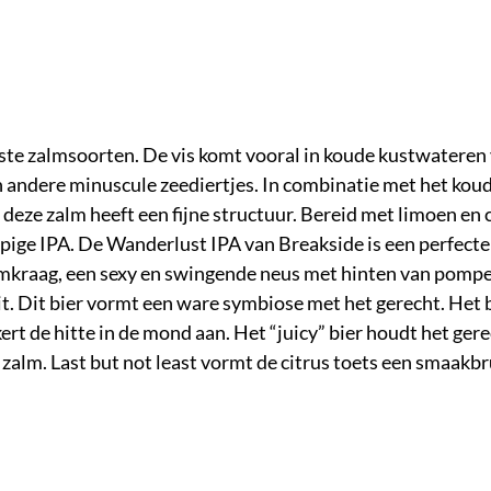
jste zalmsoorten. De vis komt vooral in koude kustwateren
n andere minuscule zeediertjes. In combinatie met het kou
 deze zalm heeft een fijne structuur. Bereid met limoen en ch
appige IPA. De Wanderlust IPA van Breakside is een perfecte
uimkraag, een sexy en swingende neus met hinten van pomp
t. Dit bier vormt een ware symbiose met het gerecht. Het b
rt de hitte in de mond aan. Het “juicy” bier houdt het ger
zalm. Last but not least vormt de citrus toets een smaakb