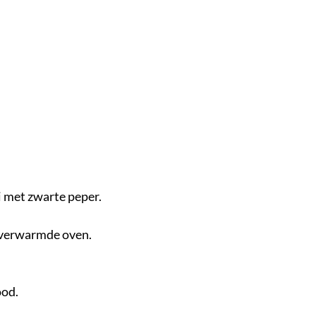
oi met zwarte peper.
orverwarmde oven.
ood.