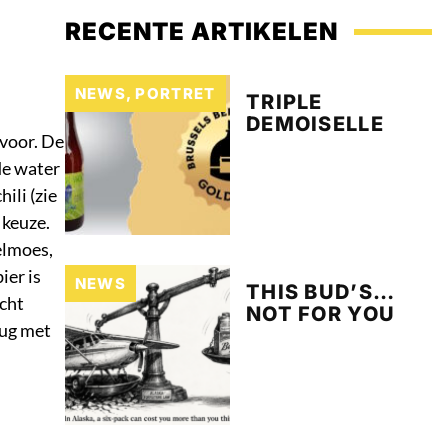
RECENTE ARTIKELEN
NEWS
,
PORTRET
TRIPLE
DEMOISELLE
 voor. De
de water
ili (zie
 keuze.
elmoes,
ier is
NEWS
THIS BUD’S…
echt
NOT FOR YOU
rug met