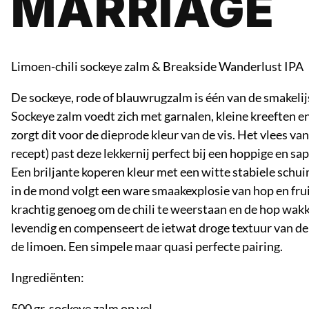
MARRIAGE
Limoen-chili sockeye zalm & Breakside Wanderlust IPA
De sockeye, rode of blauwrugzalm is één van de smakeli
Sockeye zalm voedt zich met garnalen, kleine kreeften e
zorgt dit voor de dieprode kleur van de vis. Het vlees van
recept) past deze lekkernij perfect bij een hoppige en s
Een briljante koperen kleur met een witte stabiele sch
in de mond volgt een ware smaakexplosie van hop en frui
krachtig genoeg om de chili te weerstaan en de hop wakke
levendig en compenseert de ietwat droge textuur van de 
de limoen. Een simpele maar quasi perfecte pairing.
Ingrediënten:
500 gr. sockeye zalm op vel