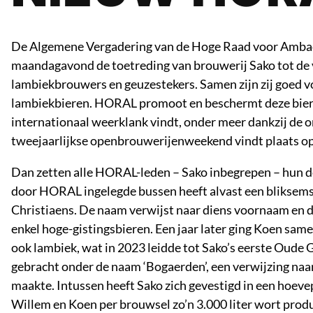
De Algemene Vergadering van de Hoge Raad voor Ambac
maandagavond de toetreding van brouwerij Sako tot de v
lambiekbrouwers en geuzestekers. Samen zijn zij goed v
lambiekbieren. HORAL promoot en beschermt deze bieren
internationaal weerklank vindt, onder meer dankzij de o
tweejaarlijkse openbrouwerijenweekend vindt plaats op
Dan zetten alle HORAL-leden – Sako inbegrepen – hun d
door HORAL ingelegde bussen heeft alvast een bliksem
Christiaens. De naam verwijst naar diens voornaam en d
enkel hoge-gistingsbieren. Een jaar later ging Koen s
ook lambiek, wat in 2023 leidde tot Sako’s eerste Oude
gebracht onder de naam ‘Bogaerden’, een verwijzing naa
maakte. Intussen heeft Sako zich gevestigd in een hoev
Willem en Koen per brouwsel zo’n 3.000 liter wort produc