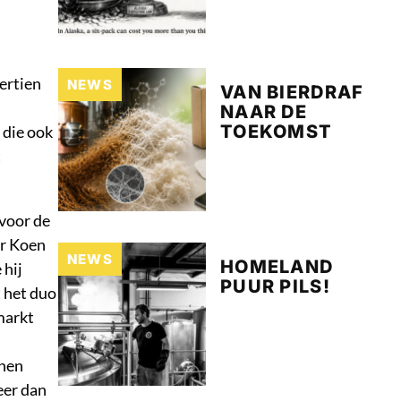
ertien
NEWS
VAN BIERDRAF
NAAR DE
TOEKOMST
 die ook
t
voor de
or Koen
NEWS
HOMELAND
 hij
PUUR PILS!
 het duo
markt
s
nnen
eer dan