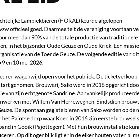
htelijke Lambiekbieren (
HORAL
) keurde afgelopen
zw officieel goed. Daarmee telt de vereniging voortaan ve
oor meer dan 90% van de totale productie van traditionele
, in het bijzonder Oude Geuze en Oude Kriek. Een missie
rganisatie van de Toer de Geuze. De volgende editie van di
 9 en 10 mei 2026.
euren wagenwijd open voor het publiek. De ticketverkoop 
start genomen. Brouwerij Sako werd in 2018 opgericht do
ie van zijn echtgenote Sandrine. Aanvankelijk produceerde
amenwerken met Willem Van Herreweghen. Sindsdien brouwt
 Geuze. De spontaan gegiste bieren van Sako worden op de 
r het Pajotse dorp waar Koen in 2016 zijn eerste brouwsel
epand in Gooik (Pajottegem). Met hun brouwinstallatie ku
eren. Op dit ogenblik ligt er in de eikenhouten vaten al m