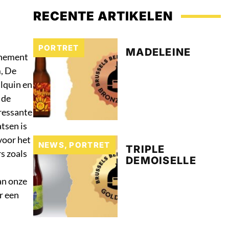
RECENTE ARTIKELEN
PORTRET
MADELEINE
enement
, De
lquin en
 de
ressante
tsen is
voor het
NEWS
,
PORTRET
TRIPLE
s zoals
DEMOISELLE
an onze
r een