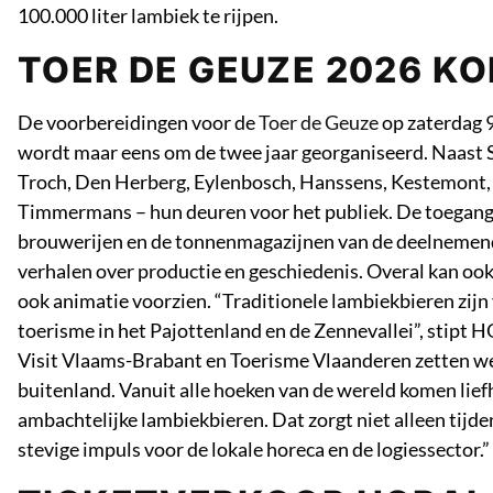
100.000 liter lambiek te rijpen.
TOER DE GEUZE 2026 K
De voorbereidingen voor de
Toer de Geuze
op zaterdag 9
wordt maar eens om de twee jaar georganiseerd. Naast
Troch, Den Herberg, Eylenbosch, Hanssens, Kestemont, 
Timmermans – hun deuren voor het publiek. De toegang i
brouwerijen en de tonnenmagazijnen van de deelnemende
verhalen over productie en geschiedenis. Overal kan oo
ook animatie voorzien. “Traditionele lambiekbieren zijn 
toerisme in het Pajottenland en de Zennevallei”, stipt 
Visit Vlaams-Brabant en Toerisme Vlaanderen zetten we v
buitenland. Vanuit alle hoeken van de wereld komen lief
ambachtelijke lambiekbieren. Dat zorgt niet alleen tijd
stevige impuls voor de lokale horeca en de logiessector.”