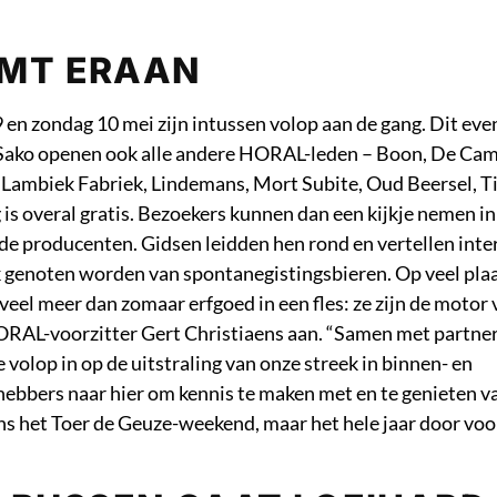
OMT ERAAN
 en zondag 10 mei zijn intussen volop aan de gang. Dit ev
 Sako openen ook alle andere HORAL-leden – Boon, De Cam
Lambiek Fabriek, Lindemans, Mort Subite, Oud Beersel, Ti
s overal gratis. Bezoekers kunnen dan een kijkje nemen in
 producenten. Gidsen leidden hen rond en vertellen inte
k genoten worden van spontanegistingsbieren. Op veel plaa
veel meer dan zomaar erfgoed in een fles: ze zijn de motor 
HORAL-voorzitter Gert Christiaens aan. “Samen met partner
olop in op de uitstraling van onze streek in binnen- en
hebbers naar hier om kennis te maken met en te genieten v
ens het Toer de Geuze-weekend, maar het hele jaar door voo