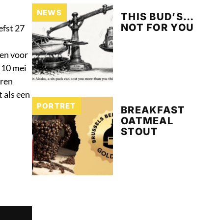
NEWS
THIS BUD’S…
NOT FOR YOU
efst 27
ven voor
 10 mei
eren
 als een
PORTRET
BREAKFAST
OATMEAL
STOUT