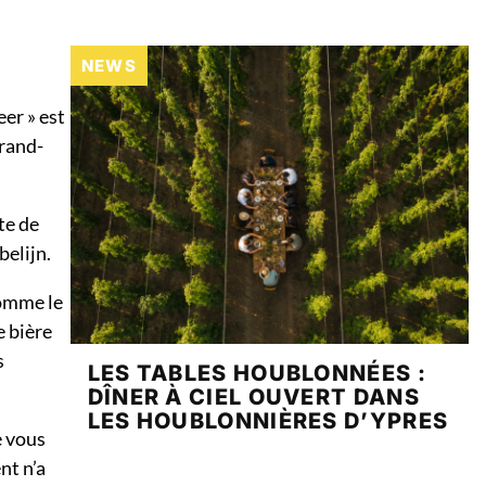
NEWS
er » est
Grand-
te de
belijn.
comme le
e bière
s
LES TABLES HOUBLONNÉES :
DÎNER À CIEL OUVERT DANS
LES HOUBLONNIÈRES D’YPRES
e vous
nt n’a