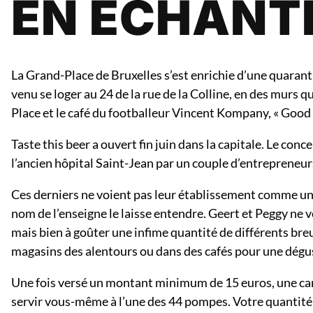
EN ÉCHANT
La Grand-Place de Bruxelles s’est enrichie d’une quarant
venu se loger au 24 de la rue de la Colline, en des murs q
Place et le café du footballeur Vincent Kompany, « Goo
Taste this beer a ouvert fin juin dans la capitale. Le con
l’ancien hôpital Saint-Jean par un couple d’entrepreneu
Ces derniers ne voient pas leur établissement comme un c
nom de l’enseigne le laisse entendre. Geert et Peggy ne 
mais bien à goûter une infime quantité de différents br
magasins des alentours ou dans des cafés pour une dégust
Une fois versé un montant minimum de 15 euros, une c
servir vous-même à l’une des 44 pompes. Votre quantité d