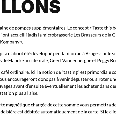
ILLONS
aine de pompes supplémentaires. Le concept « Taste this be
ui ont accueilli jadis la microbrasserie Les Brasseurs de la 
d Kompany ».
cept a d’abord été développé pendant un an à Bruges sur le si
rs de Flandre occidentale, Geert Vandenberghe et Peggy Bo
afé ordinaire. Ici, la notion de “tasting” est primordiale 
vous encourageront donc pas à venir déguster ou siroter un
euvages avant d’ensuite éventuellement les acheter dans de
ation plus à l’aise.
arte magnétique chargée de cette somme vous permettra d
e bière est débitée automatiquement de la carte. Si le clie